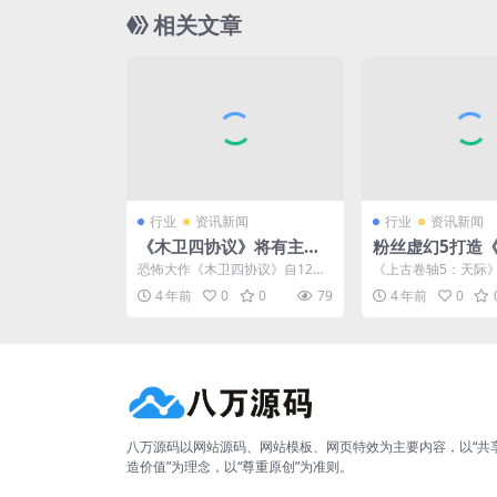
相关文章
行业
资讯新闻
行业
资讯新闻
《木卫四协议》将有主机
粉丝虚幻5打造
版补丁推出 光追问题正在
5》晨星城 风景
恐怖大作《木卫四协议》自12月
《上古卷轴5：天际》
解决
2日上线以来，因为卡顿问题收到
1年11月11日发售
4 年前
0
0
79
4 年前
0
大量差评，但官方也做...
度过了其11岁生...
八万源码以网站源码、网站模板、网页特效为主要内容，以“共
造价值”为理念，以“尊重原创”为准则。