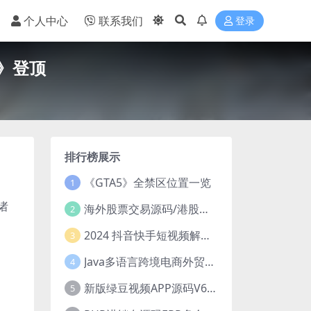
个人中心
联系我们
登录
3》登顶
排行榜展示
《GTA5》全禁区位置一览
1
诸
海外股票交易源码/港股泰股/美股源码/印度股源码/马拉西亚股票源码/国际股票配资
2
2024 抖音快手短视频解析去水印php源码
3
Java多语言跨境电商外贸商城TikToKshop内嵌商城I商家入驻I一键铺
4
新版绿豆视频APP源码V6.6 免授权插件版
5