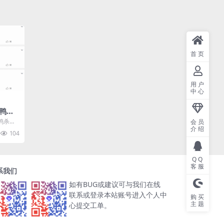
首页
用户
中心
鸭
气太过
鸭杀
会员
介绍
）》非常
104
QQ
客服
系我们
如有BUG或建议可与我们在线
联系或登录本站账号进入个人中
购买
主题
心提交工单。