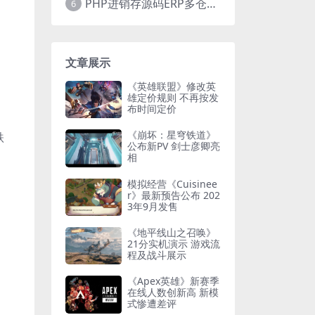
PHP进销存源码ERP多仓库管理系统 手机版进销存 php网络版进销存小程序
6
文章展示
《英雄联盟》修改英
雄定价规则 不再按发
布时间定价
《崩坏：星穹铁道》
跌
公布新PV 剑士彦卿亮
相
模拟经营《Cuisinee
r》最新预告公布 202
3年9月发售
《地平线山之召唤》
21分实机演示 游戏流
程及战斗展示
《Apex英雄》新赛季
在线人数创新高 新模
式惨遭差评