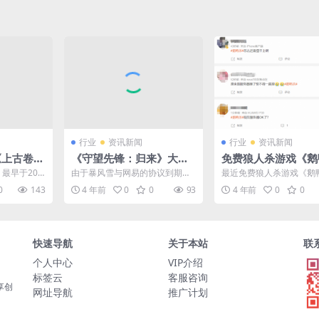
行业
资讯新闻
行业
资讯新闻
《上古卷轴
《守望先锋：归来》大量
免费狼人杀游戏《鹅
美如画
账号被封 称亚服游玩需谨
杀》服务器崩了 人
最早于201
由于暴风雪与网易的协议到期，
最近免费狼人杀游戏《鹅
慎
火爆
，不知不觉已
《守望先锋：归来》国服在明年1
（Goose Goose Duck
0
143
4 年前
0
0
93
4 年前
0
0
月就要关服了，但还有不...
火爆，之前游...
快速导航
关于本站
联
个人中心
VIP介绍
标签云
客服咨询
享创
网址导航
推广计划