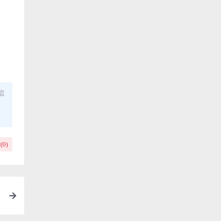
盗
(
0
)
》