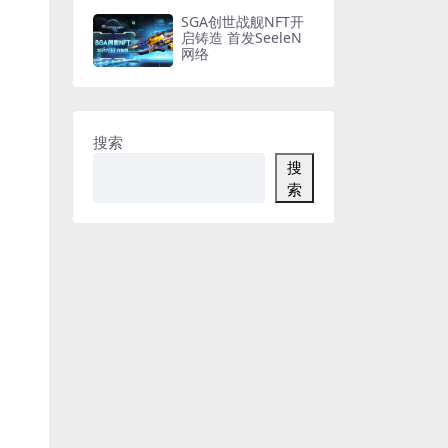
SGA创世战舰NFT开
启铸造 首发SeeleN
网络
搜索
搜
索