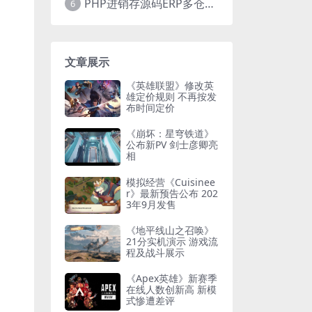
PHP进销存源码ERP多仓库管理系统 手机版进销存 php网络版进销存小程序
6
文章展示
《英雄联盟》修改英
雄定价规则 不再按发
布时间定价
《崩坏：星穹铁道》
公布新PV 剑士彦卿亮
相
模拟经营《Cuisinee
r》最新预告公布 202
3年9月发售
《地平线山之召唤》
21分实机演示 游戏流
程及战斗展示
《Apex英雄》新赛季
在线人数创新高 新模
式惨遭差评