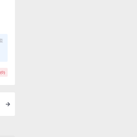
盗
(
0
)