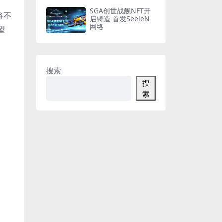
SGA创世战舰NFT开
将不
启铸造 首发SeeleN
网络
望
搜索
搜
索