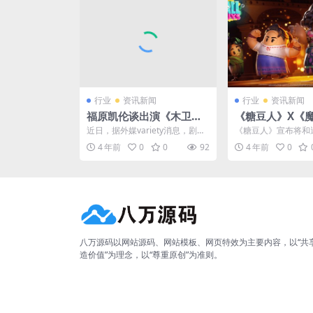
行业
资讯新闻
行业
资讯新闻
福原凯伦谈出演《木卫四
《糖豆人》X《
协议》：极具挑战但享受
歌声动人的马利
近日，据外媒variety消息，剧集
《糖豆人》宣布将和
其中
场
《黑袍纠察队》中饰演喜美子的
电影《魔法满屋》联
4 年前
0
0
92
4 年前
0
美籍日裔女演员福...
套全新皮肤。拥有奇妙魔
八万源码以网站源码、网站模板、网页特效为主要内容，以“共
造价值”为理念，以“尊重原创”为准则。