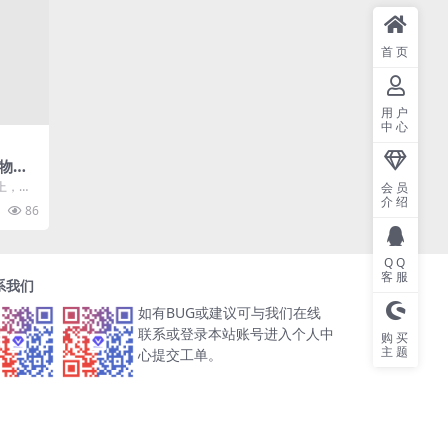
首页
用户
中心
物
月登陆
上，官
会员
介绍
物语》
86
QQ
客服
系我们
如有BUG或建议可与我们在线
联系或登录本站账号进入个人中
购买
主题
心提交工单。