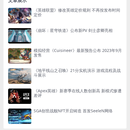
文章展示
《英雄联盟》修改英雄定价规则 不再按发布时间
定价
《崩坏：星穹铁道》公布新PV 剑士彦卿亮相
模拟经营《Cuisineer》最新预告公布 2023年9月
发售
《地平线山之召唤》21分实机演示 游戏流程及战
斗展示
《Apex英雄》新赛季在线人数创新高 新模式惨遭
差评
SGA创世战舰NFT开启铸造 首发SeeleN网络