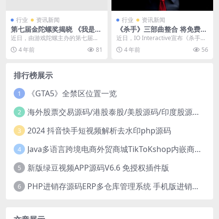
行业
资讯新闻
行业
资讯新闻
第七届金陀螺奖揭晓 《我是大
《杀手》三部曲整合 将免费升
东家》获优秀文化传承奖
级为《杀手暗杀世界》
近日，由游戏陀螺主办的第七届金
近日，IO Interactive宣布《杀手
陀螺奖颁奖典礼正式公布了获奖名
3》将于1月26日免费升级为《杀手
4 年前
81
4 年前
56
单。益世界旗下模拟经...
暗...
排行榜展示
《GTA5》全禁区位置一览
1
海外股票交易源码/港股泰股/美股源码/印度股源码/马拉西亚股票源码/国际股票配资
2
2024 抖音快手短视频解析去水印php源码
3
Java多语言跨境电商外贸商城TikToKshop内嵌商城I商家入驻I一键铺
4
新版绿豆视频APP源码V6.6 免授权插件版
5
PHP进销存源码ERP多仓库管理系统 手机版进销存 php网络版进销存小程序
6