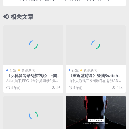
相关文章
行业
资讯新闻
行业
资讯新闻
《女神异闻录3携带版》上架S
《重返蓝鲸岛》登陆Switch平
team 2023年1月19日发售
台 剧情实现全语音设定
Atlus旗下JRPG《女神异闻录3携带
由个人游戏开发者制作的悬疑ADV
版》现已上架Steam页面，将于20
《重返蓝鲸岛》曾于2020年登陆St
4 年前
46
4 年前
144
23...
eam平台，...