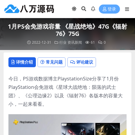
登录
1月PS会免游戏容量 《星战绝地》47G《辐射
76》75G
2022-12-31
行业
资讯新闻
61
0
详情介绍
常见问题
评论建议
今日，PS游戏数据博主PlaystationSize分享了1月份
PlayStation会免游戏《星球大战绝地：陨落的武士
团》、《公理边缘2》以及《辐射76》各版本的容量大
小，一起来看看。