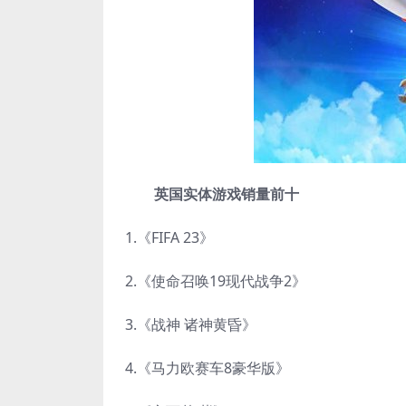
英国实体游戏销量前十
1.《FIFA 23》
2.《使命召唤19现代战争2》
3.《战神 诸神黄昏》
4.《马力欧赛车8豪华版》