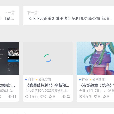
上一篇
下一篇
》《辐射
《小小诺娅乐园继承者》第四弹更新公布 新增可
76》等
玩角色
行业
资讯新闻
行业
资讯新闻
动模式“论
《暗黑破坏神4》全新预告
《火焰纹章：结合》
9日上线
公布 2023年6月6日正式
キ”角色介绍 1月20
筑游戏《弈
在今天的TGA 2022颁奖典礼上，
今日（1月17日），《火
发售
布将于12月
暴雪的《暗黑破坏神4》公布了一
章：结合》公布纹章士“チ
0
33
4 年前
0
0
62
4 年前
0
0
.
段演出和全新预...
V：諸星堇）”，她是一...