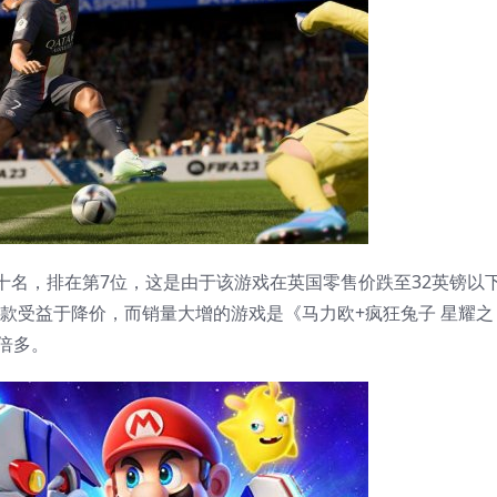
，排在第7位，这是由于该游戏在英国零售价跌至32英镑以
外一款受益于降价，而销量大增的游戏是《马力欧+疯狂兔子 星耀之
倍多。