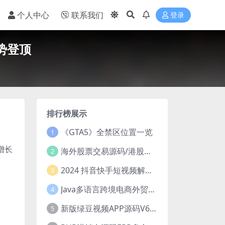
个人中心
联系我们
登录
优势登顶
排行榜展示
《GTA5》全禁区位置一览
1
增长
海外股票交易源码/港股泰股/美股源码/印度股源码/马拉西亚股票源码/国际股票配资
2
2024 抖音快手短视频解析去水印php源码
3
Java多语言跨境电商外贸商城TikToKshop内嵌商城I商家入驻I一键铺
4
新版绿豆视频APP源码V6.6 免授权插件版
5