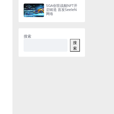
SGA创世战舰NFT开
启铸造 首发SeeleN
网络
搜索
搜
索