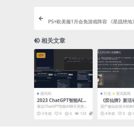
PS+欧美服1月会免游戏阵容 《星战绝地
相关文章
VIP
源代码
行业
资讯新闻
2023 ChatGPT智能AI机
《弈仙牌》新活
器人微信小程序源码
道模式” 12月2
最近ChatGPT智能AI聊天突然爆
国产修仙在线卡组构
火了 ChatGPT 是 OpenAI 开发...
仙牌》发布新公告宣
3 年前
0
0
123
5
4 年前
0
29日上线“论道模式”..