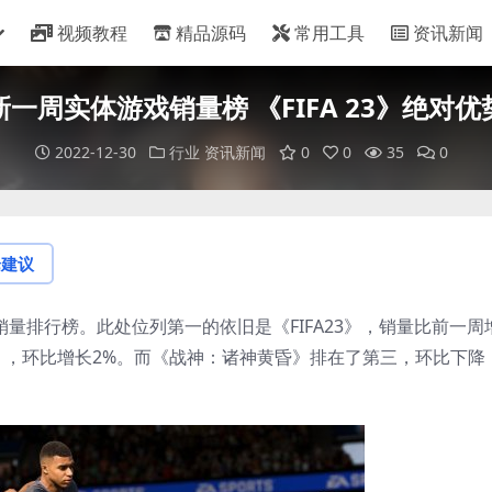
视频教程
精品源码
常用工具
资讯新闻
一周实体游戏销量榜 《FIFA 23》绝对
2022-12-30
行业
资讯新闻
0
0
35
0
论建议
销量排行榜。此处位列第一的依旧是《FIFA23》，销量比前一周
2》，环比增长2%。而《战神：诸神黄昏》排在了第三，环比下降