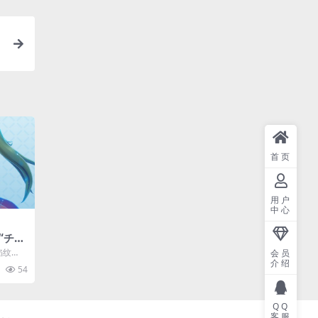
首页
用户
中心
“チ
日上线
焰纹
会员
介绍
キ（C
54
QQ
客服