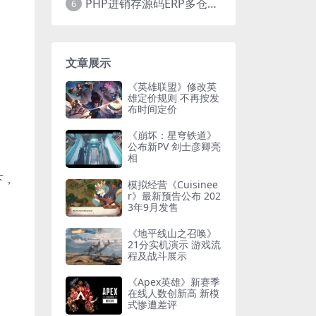
PHP进销存源码ERP多仓库管理系统 手机版进销存 php网络版进销存小程序
6
文章展示
《英雄联盟》修改英
雄定价规则 不再按发
布时间定价
《崩坏：星穹铁道》
公布新PV 剑士彦卿亮
相
下，
模拟经营《Cuisinee
r》最新预告公布 202
3年9月发售
《地平线山之召唤》
21分实机演示 游戏流
程及战斗展示
《Apex英雄》新赛季
在线人数创新高 新模
式惨遭差评