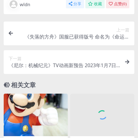
wldn
分享
收藏
点赞(
0
)
上一篇
《失落的方舟》国服已获得版号 命名为《命运方
舟》
下一篇
《尼尔：机械纪元》TV动画新预告 2023年1月7日
播出
相关文章