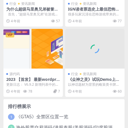
行业
资讯新闻
行业
资讯新闻
为什么超级马里奥兄弟被誉为
IGN读者票选史上最佳恐怖游
最伟大的电子游戏？
戏：《寂静岭2》高票第一
首先，”超级马里奥兄弟”在游戏设
很多玩家沉浸在恐怖游戏带来的紧
计方面非常...
张和心跳加速中，那么有哪些优秀
4 年前
57
4 年前
77
的恐怖佳作呢？IGN...
VIP
源代码
行业
资讯新闻
2023 【首发】 最新wordpre
《众神之灵》试玩Demo上架
ss Zibll子比主题V6.9.2 开心
Steam 全新的卡牌对局体验
更新日志： V6.9.2 新增列表中的视
以神话题材为背景的略策类卡牌游
版
频封面静音播放的开关选项 新增前
戏《众神之灵》试玩Demo现已上
4 年前
78
7
4 年前
60
台发布和...
线Steam，玩家...
排行榜展示
《GTA5》全禁区位置一览
1
海外股票交易源码/港股泰股/美股源码/印度股源码/马拉西亚股票源码/国际股票配资
2