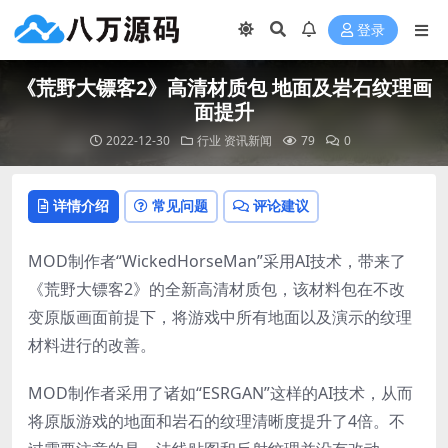
登录
《荒野大镖客2》高清材质包 地面及岩石纹理画
面提升
2022-12-30
行业
资讯新闻
79
0
详情介绍
常见问题
评论建议
MOD制作者“WickedHorseMan”采用AI技术，带来了
《荒野大镖客2》的全新高清材质包，该材料包在不改
变原版画面前提下，将游戏中所有地面以及演示的纹理
材料进行的改善。
MOD制作者采用了诸如“ESRGAN”这样的AI技术，从而
将原版游戏的地面和岩石的纹理清晰度提升了4倍。不