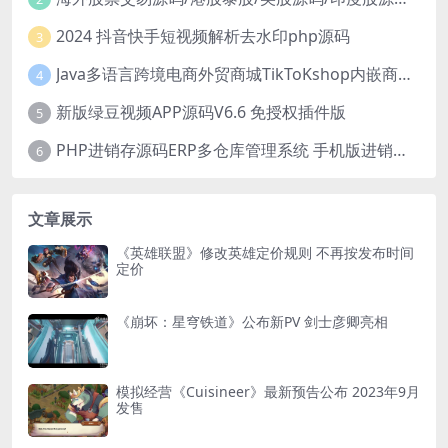
2024 抖音快手短视频解析去水印php源码
3
Java多语言跨境电商外贸商城TikToKshop内嵌商城I商家入驻I一键铺
4
新版绿豆视频APP源码V6.6 免授权插件版
5
PHP进销存源码ERP多仓库管理系统 手机版进销存 php网络版进销存小程序
6
文章展示
《英雄联盟》修改英雄定价规则 不再按发布时间
定价
《崩坏：星穹铁道》公布新PV 剑士彦卿亮相
模拟经营《Cuisineer》最新预告公布 2023年9月
发售