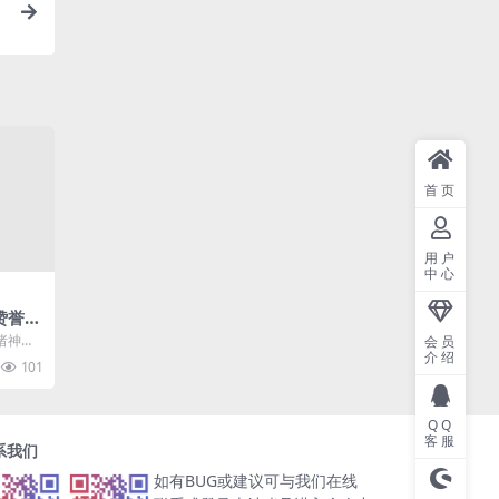
首页
用户
中心
赞誉宣
游戏之
诸神黄
会员
媒体的
介绍
101
..
QQ
客服
系我们
如有BUG或建议可与我们在线