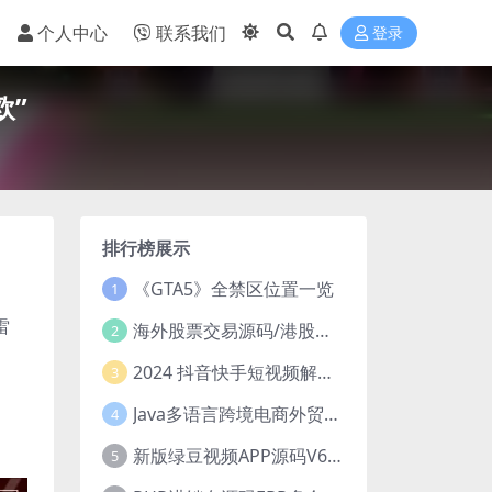
个人中心
联系我们
登录
欧”
排行榜展示
《GTA5》全禁区位置一览
1
雷
海外股票交易源码/港股泰股/美股源码/印度股源码/马拉西亚股票源码/国际股票配资
2
2024 抖音快手短视频解析去水印php源码
3
Java多语言跨境电商外贸商城TikToKshop内嵌商城I商家入驻I一键铺
4
新版绿豆视频APP源码V6.6 免授权插件版
5