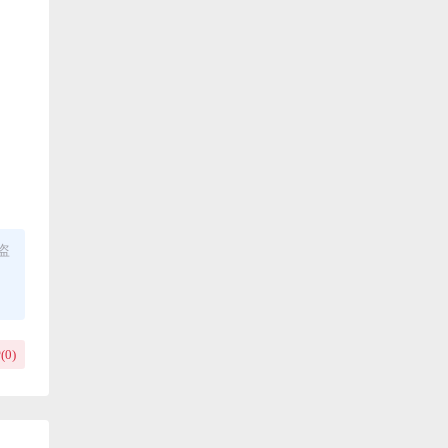
盗
(
0
)