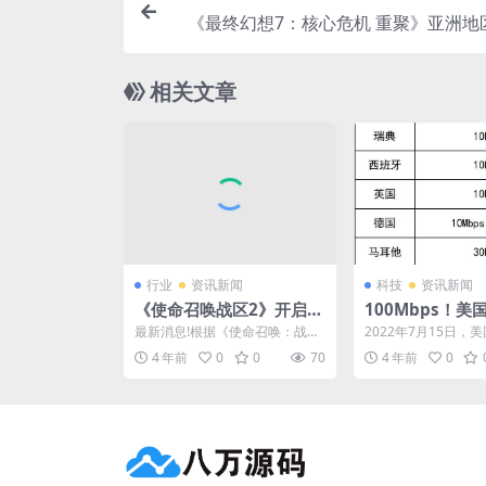
《最终幻想7：核心危机 重聚》亚洲地
相关文章
行业
资讯新闻
科技
资讯新闻
《使命召唤战区2》开启预
100Mbps！美
载 玩家戏称塔科夫版大逃
最高普遍宽带服
最新消息!根据《使命召唤：战区
2022年7月15日，
杀
2》官方推特，今天(11月16日)正
委员会（FCC）发布
4 年前
0
0
70
4 年前
0
式开启预载，并...
知”，建议将最低...