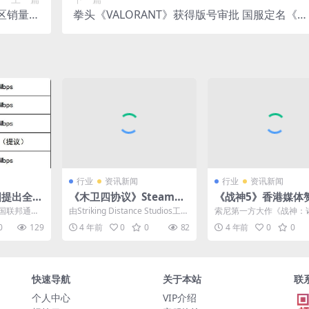
区销量出
拳头《VALORANT》获得版号审批 国服定名《无
色
畏契约》
行业
资讯新闻
行业
资讯新闻
国提出全球
《木卫四协议》Steam显
《战神5》香港媒体
务要求
示使用D加密 支持中文语
传片 本世代最出色
美国联邦通信
由Striking Distance Studios工作
索尼第一方大作《战神：
音
一
了“调查通
室开发的《木卫四协议》将...
昏》发售后获得了玩家和
0
129
4 年前
0
0
82
4 年前
0
0
好评，近日索尼放出了《战.
快速导航
关于本站
联
个人中心
VIP介绍