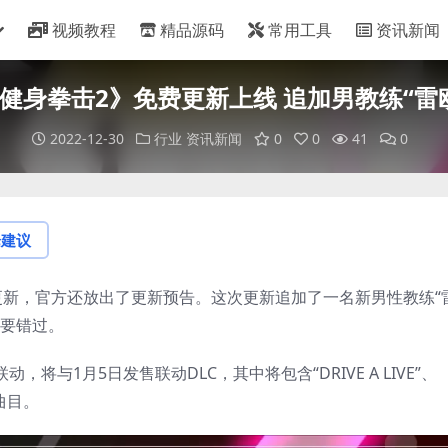
视频教程
精品源码
常用工具
资讯新闻
健身拳击2》免费更新上线 追加男教练“雷
2022-12-30
行业
资讯新闻
0
0
41
0
论建议
更新，官方还放出了更新预告。这次更新追加了一名新男性教练“
不要错过。
将与1月5日发售联动DLC，其中将包含“DRIVE A LIVE”、
三首曲目。