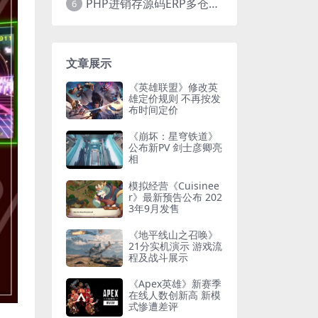
PHP进销存源码ERP多仓库管理系统 手机版进销存 php网络版进销存小程序
6
文章展示
《英雄联盟》修改英
雄定价规则 不再按发
布时间定价
《崩坏：星穹铁道》
公布新PV 剑士彦卿亮
相
模拟经营《Cuisinee
r》最新预告公布 202
3年9月发售
《地平线山之召唤》
21分实机演示 游戏流
程及战斗展示
《Apex英雄》新赛季
在线人数创新高 新模
式惨遭差评