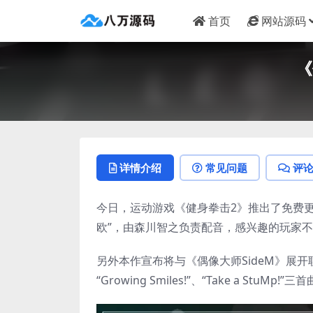
首页
网站源码
《
详情介绍
常见问题
评
今日，运动游戏《健身拳击2》推出了免费
欧”，由森川智之负责配音，感兴趣的玩家
另外本作宣布将与《偶像大师SideM》展开联动，
“Growing Smiles!”、“Take a StuMp!”