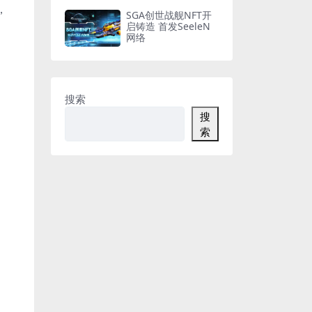
，
SGA创世战舰NFT开
启铸造 首发SeeleN
网络
搜索
搜
索