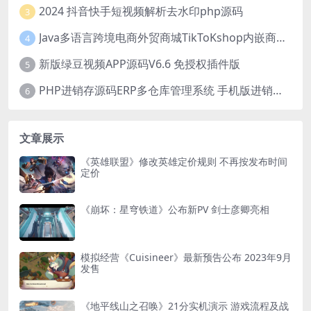
2024 抖音快手短视频解析去水印php源码
3
Java多语言跨境电商外贸商城TikToKshop内嵌商城I商家入驻I一键铺
4
新版绿豆视频APP源码V6.6 免授权插件版
5
PHP进销存源码ERP多仓库管理系统 手机版进销存 php网络版进销存小程序
6
文章展示
《英雄联盟》修改英雄定价规则 不再按发布时间
定价
《崩坏：星穹铁道》公布新PV 剑士彦卿亮相
模拟经营《Cuisineer》最新预告公布 2023年9月
发售
《地平线山之召唤》21分实机演示 游戏流程及战