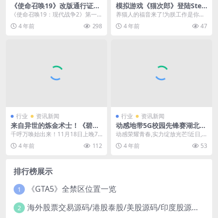
《使命召唤19》改版通行证详
模拟游戏《猫次郎》登陆Stea
解 “推图升级”选你所爱
m平台 售价22元，带简中
《使命召唤19：现代战争2》第一
养猫人的福音来了!为朕工作是你的
赛季将在背景时间11月17日更新，
荣幸～养我!人类!带我回家!02GAM
4 年前
298
4 年前
47
同时也是免费大...
ES旗下休...
行业
资讯新闻
行业
资讯新闻
来自异世的炼金术士！《碧蓝
动感地带5G校园先锋赛湖北省
航线》x《莱莎的炼金工房》
高校赛圆满收官
千呼万唤始出来！11月18日上晚7
动感荣耀青春,实力绽放光芒!近日,
联动将上线！
点，《碧蓝航线》x《莱莎的炼金工
由湖北移动主办、咪咕电竞承办的
4 年前
112
4 年前
53
房》系列联动前...
动感地带5G校园...
排行榜展示
《GTA5》全禁区位置一览
1
海外股票交易源码/港股泰股/美股源码/印度股源码/马拉西亚股票源码/国际股票配资
2