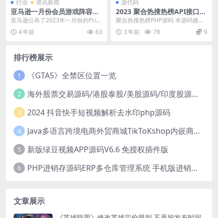
行业
资讯新闻
源代码
亚马逊一月份会员游戏阵容公
2023 聚合热搜热榜API接口P
布 《恶灵附身2》等六款
HP源码
亚马逊公布了2023年一月份的Prim
聚合热搜热榜PHP源码 本源码接口
e会员游戏阵容，为《恶灵附身
均抓取采集各大官网数据 使用说
4 年前
63
3 年前
78
9
2》、《巡警》...
明； 解压压缩包...
排行榜展示
《GTA5》全禁区位置一览
1
海外股票交易源码/港股泰股/美股源码/印度股源码/马拉西亚股票源码/国际股票配资
2
2024 抖音快手短视频解析去水印php源码
3
Java多语言跨境电商外贸商城TikToKshop内嵌商城I商家入驻I一键铺
4
新版绿豆视频APP源码V6.6 免授权插件版
5
PHP进销存源码ERP多仓库管理系统 手机版进销存 php网络版进销存小程序
6
文章展示
《英雄联盟》修改英雄定价规则 不再按发布时间