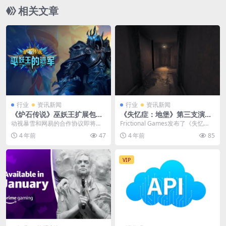
相关文章
行业
资讯新闻
行业
资讯新闻
《炉石传说》巫妖王扩展包退
《失忆症：地堡》第三支演示
款说明 无论平台都能退
片段公布 2023年3月发售
动视暴雪和网易的合作协议即将到
Frictional Games发布了《失忆
期，暴雪旗下游戏将于2023年1月2
症》系列新作《失忆症:地堡》的新
4 年前
47
4 年前
85
4日停服。目前...
演示...
VIP