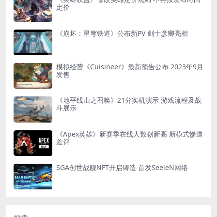
定价
《崩坏：星穹铁道》公布新PV 剑士彦卿亮相
模拟经营《Cuisineer》最新预告公布 2023年9月
发售
《地平线山之召唤》21分实机演示 游戏流程及战
斗展示
《Apex英雄》新赛季在线人数创新高 新模式惨遭
差评
SGA创世战舰NFT开启铸造 首发SeeleN网络