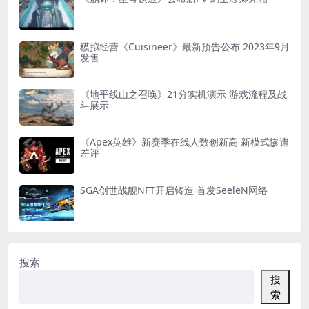
模拟经营《Cuisineer》最新预告公布 2023年9月
发售
《地平线山之召唤》21分实机演示 游戏流程及战
斗展示
《Apex英雄》新赛季在线人数创新高 新模式惨遭
差评
SGA创世战舰NFT开启铸造 首发SeeleN网络
搜索
搜
索