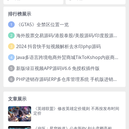
的新视觉图，...
频。这张地图该地图...
排行榜展示
《GTA5》全禁区位置一览
1
海外股票交易源码/港股泰股/美股源码/印度股源码/马拉西亚股票源码/国际股票配资
2
2024 抖音快手短视频解析去水印php源码
3
Java多语言跨境电商外贸商城TikToKshop内嵌商城I商家入驻I一键铺
4
新版绿豆视频APP源码V6.6 免授权插件版
5
PHP进销存源码ERP多仓库管理系统 手机版进销存 php网络版进销存小程序
6
文章展示
《英雄联盟》修改英雄定价规则 不再按发布时间
定价
《崩坏：星穹铁道》公布新PV 剑士彦卿亮相