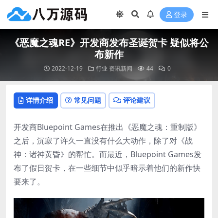
登录
《恶魔之魂RE》开发商发布圣诞贺卡 疑似将公
布新作
2022-12-19
行业
资讯新闻
44
0
详情介绍
常见问题
评论建议
开发商Bluepoint Games在推出《恶魔之魂：重制版》
之后，沉寂了许久一直没有什么大动作，除了对《战
神：诸神黄昏》的帮忙。而最近，Bluepoint Games发
布了假日贺卡，在一些细节中似乎暗示着他们的新作快
要来了。