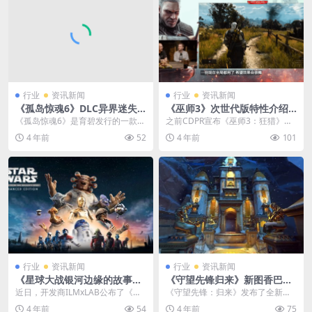
行业
资讯新闻
行业
资讯新闻
《孤岛惊魂6》DLC异界迷失
《巫师3》次世代版特性介绍
实机演示 全新的丹尼故事
支持光追，加入中文配音
《孤岛惊魂6》是育碧发行的一款第
之前CDPR宣布《巫师3：狂猎》次
一人称射击游戏，该作新DLC异界
世代更新将于12月14日于PC、PS5
4 年前
52
4 年前
101
迷失将在12月6...
和Xbo...
行业
资讯新闻
行业
资讯新闻
《星球大战银河边缘的故事增
《守望先锋归来》新图香巴里
强版》明年2月登陆PS VR2
寺院演示 12月7日推出
近日，开发商ILMxLAB公布了《星
《守望先锋：归来》发布了全新运
球大战：银河边缘的故事 增强版》
载目标地图“香巴里寺院”的预览视
4 年前
54
4 年前
75