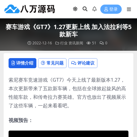
登录
赛车游戏《GT7》1.27更新上线 加入法拉利等5
款新车
2022-12-16
行业
资讯新闻
51
0
详情介绍
常见问题
评论建议
索尼赛车竞速游戏《GT7》今天上线了最新版本1.27，
本次更新带来了五款新车辆，包括在全球掀起旋风的高
性能车款，和传奇拉力赛英雄。官方也放出了视频展示
了这些车辆，一起来看看吧。
视频预告：