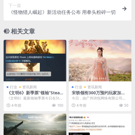
下一篇
《怪物猎人崛起》新活动任务公布 用拳头粉碎一切
相关文章
行业
资讯新闻
行业
资讯新闻
《文明6》新季票“领袖”Stea
宋轶领衔300万预约玩家加盟
m多半差评 Bug一堆
《长安幻想》全平台首发
《文明6》最新领袖季票今日在Stea
今日，由广州诗悦网络有限公司自
m商店发售，Steam上《文明VI典
主研发4年的唐风妖灵进化手游《长
4 年前
100
4 年前
50
藏版》的...
安幻想》宣布全平台...