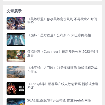
文章展示
《英雄联盟》修改英雄定价规则 不再按发布时间
定价
《崩坏：星穹铁道》公布新PV 剑士彦卿亮相
模拟经营《Cuisineer》最新预告公布 2023年9月
发售
《地平线山之召唤》21分实机演示 游戏流程及战
斗展示
《Apex英雄》新赛季在线人数创新高 新模式惨遭
差评
SGA创世战舰NFT开启铸造 首发SeeleN网络