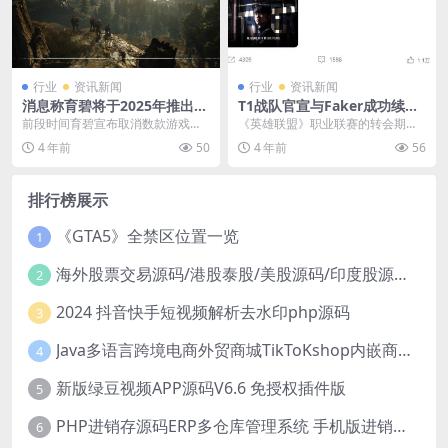
行业
资讯新闻
行业
资讯新闻
消息称育碧将于2025年推出幽
T1战队官宣与Faker成功续约
灵行动系列新作
至2025年 继续并肩作战！
前段时间育碧宣布取消数款游戏的
《英雄联盟》职业联赛的转会期已
消息让很多玩家失望，不过看起来
经开启，之前有消息称LOL第一人
4 年前
50
4 年前
56
至少幽灵行动系列的粉...
的Faker可能会...
排行榜展示
《GTA5》全禁区位置一览
1
海外股票交易源码/港股泰股/美股源码/印度股源码/马拉西亚股票源码/国际股票配资
2
2024 抖音快手短视频解析去水印php源码
3
Java多语言跨境电商外贸商城TikToKshop内嵌商城I商家入驻I一键铺
4
新版绿豆视频APP源码V6.6 免授权插件版
5
PHP进销存源码ERP多仓库管理系统 手机版进销存 php网络版进销存小程序
6