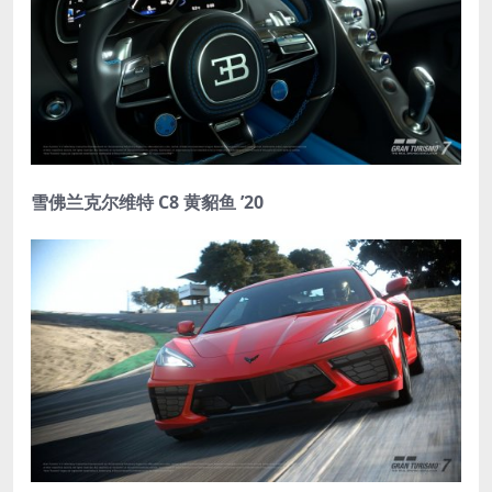
雪佛兰克尔维特 C8 黄貂鱼 ’20