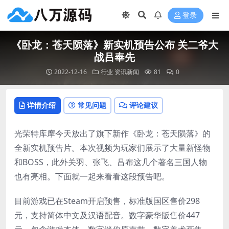
登录
《卧龙：苍天陨落》新实机预告公布 关二爷大
战吕奉先
2022-12-16
行业
资讯新闻
81
0
详情介绍
常见问题
评论建议
光荣特库摩今天放出了旗下新作《卧龙：苍天陨落》的
全新实机预告片。本次视频为玩家们展示了大量新怪物
和BOSS，此外关羽、张飞、吕布这几个著名三国人物
也有亮相。下面就一起来看看这段预告吧。
目前游戏已在Steam开启预售，标准版国区售价298
元，支持简体中文及汉语配音。数字豪华版售价447