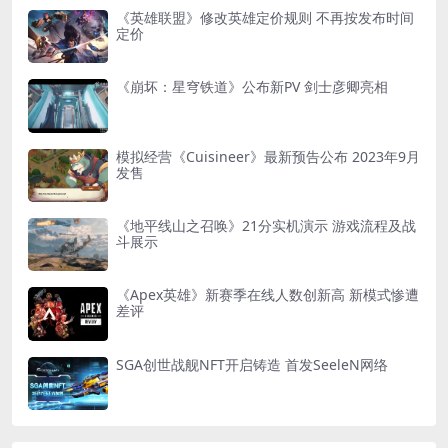
《英雄联盟》修改英雄定价规则 不再按发布时间
定价
《崩坏：星穹铁道》公布新PV 剑士彦卿亮相
模拟经营《Cuisineer》最新预告公布 2023年9月
发售
《地平线山之召唤》21分实机演示 游戏流程及战
斗展示
《Apex英雄》新赛季在线人数创新高 新模式惨遭
差评
SGA创世战舰NFT开启铸造 首发SeeleN网络