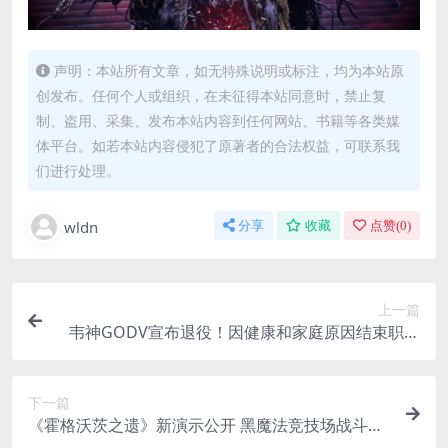
声明：本站所有文章，如无特殊说明或标注，均为本站原
创发布。任何个人或组织，在未征得本站同意时，禁止复
制、盗用、采集、发布本站内容到任何网站、书籍等各类媒
体平台。如若本站内容侵犯了原著者的合法权益，可联系我
们进行处理。
wldn
分享
收藏
点赞(
0
)
上一篇
韦神GODV宣布退役！因健康和家庭原因结束职业
生涯
下一篇
《霍格沃茨之遗》新演示公开 黑魔法竞技场战斗展