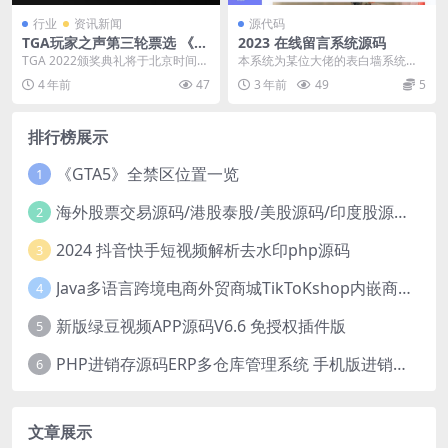
行业
资讯新闻
源代码
TGA玩家之声第三轮票选 《索
2023 在线留言系统源码
尼克未知边境》获51%得票
TGA 2022颁奖典礼将于北京时间1
本系统为某位大佬的表白墙系统二
2月9日上午9点开始，而如今TGA 2
开，嘎嘎简单，仅做了很简单的改
4 年前
47
3 年前
49
5
02...
变 改成了留言墙了
排行榜展示
《GTA5》全禁区位置一览
1
海外股票交易源码/港股泰股/美股源码/印度股源码/马拉西亚股票源码/国际股票配资
2
2024 抖音快手短视频解析去水印php源码
3
Java多语言跨境电商外贸商城TikToKshop内嵌商城I商家入驻I一键铺
4
新版绿豆视频APP源码V6.6 免授权插件版
5
PHP进销存源码ERP多仓库管理系统 手机版进销存 php网络版进销存小程序
6
文章展示