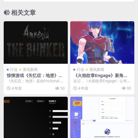
示
相关文章
行业
资讯新闻
行业
资讯新闻
惊悚游戏《失忆症：地堡》预
《火焰纹章Engage》新角色
告片 直面地堡黑暗走廊
艾克介绍：苍炎的纹章士
《失忆症：地堡》是由Frictional G
近日，《火焰纹章Engage》公布了
ames开发的第一人称恐怖游戏，近
新角色“艾克”的介绍视频。“苍炎的
4 年前
50
4 年前
95
日...
纹章士”艾...
VIP