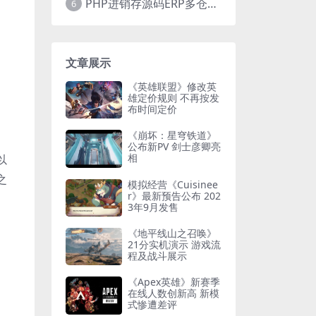
PHP进销存源码ERP多仓库管理系统 手机版进销存 php网络版进销存小程序
6
文章展示
《英雄联盟》修改英
雄定价规则 不再按发
布时间定价
《崩坏：星穹铁道》
公布新PV 剑士彦卿亮
相
以
之
模拟经营《Cuisinee
r》最新预告公布 202
3年9月发售
《地平线山之召唤》
21分实机演示 游戏流
程及战斗展示
《Apex英雄》新赛季
在线人数创新高 新模
式惨遭差评