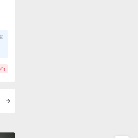
盗
(
0
)
V