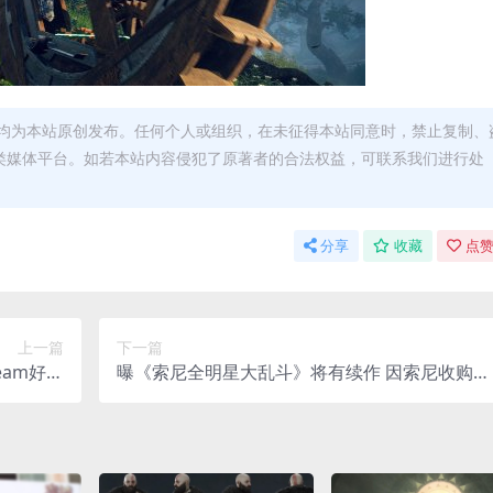
均为本站原创发布。任何个人或组织，在未征得本站同意时，禁止复制、
类媒体平台。如若本站内容侵犯了原著者的合法权益，可联系我们进行处
分享
收藏
点赞
上一篇
下一篇
eam好评
曝《索尼全明星大乱斗》将有续作 因索尼收购E
率达89%
O大赛