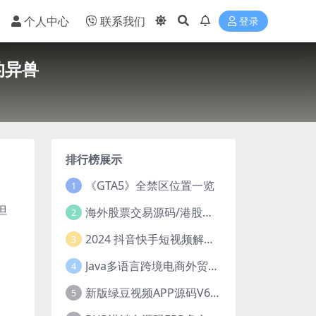
个人中心
联系我们
登录
的异兽
排行榜展示
《GTA5》全禁区位置一览
1
但
海外股票交易源码/港股泰股/美股源码/印度股源码/马拉西亚股票源码/国际股票配资
2
。
2024 抖音快手短视频解析去水印php源码
3
Java多语言跨境电商外贸商城TikToKshop内嵌商城I商家入驻I一键铺
4
新版绿豆视频APP源码V6.6 免授权插件版
5