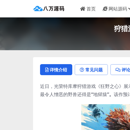
首页
网站源码
狩猎
详情介绍
常见问题
评
近日，光荣特库摩狩猎游戏《狂野之心》展
最令人憎恶的野兽还得是
“
地狱猿
”。
该作预计