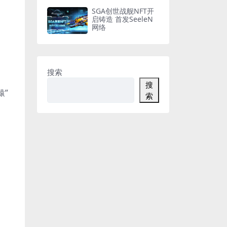
SGA创世战舰NFT开
启铸造 首发SeeleN
网络
搜索
搜
”
索