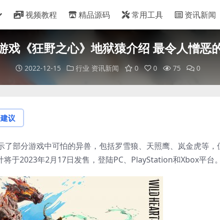
视频教程
精品源码
常用工具
资讯新闻
游戏《狂野之心》地狱猿介绍 最令人憎恶
2022-12-15
行业
资讯新闻
0
0
75
0
论建议
示了部分游戏中可怕的异兽，包括罗雪狼、天照鹰、岚金虎等，
将于2023年2月17日发售，登陆PC、PlayStation和Xbox平台