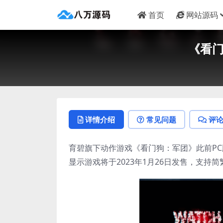
首页
网站源码
《看门
详情介绍
常见问题
评
育碧旗下动作游戏《看门狗：军团》此前PC版
显示游戏将于2023年1月26日发售，支