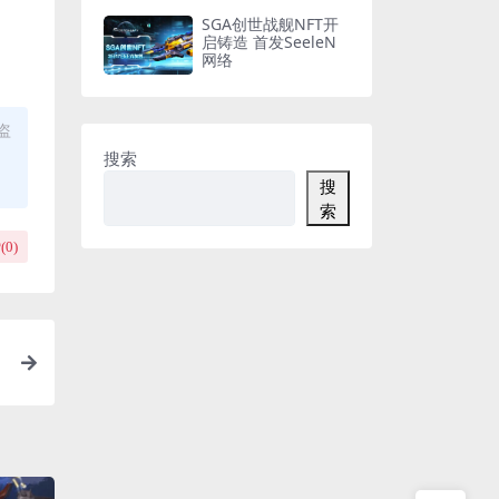
SGA创世战舰NFT开
启铸造 首发SeeleN
网络
盗
搜索
搜
索
(
0
)