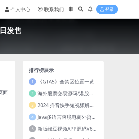
个人中心
联系我们
登录
6日发售
排行榜展示
《GTA5》全禁区位置一览
1
页面
海外股票交易源码/港股泰股/美股源码/印度股源码/马拉西亚股票源码/国际股票配资
2
2024 抖音快手短视频解析去水印php源码
3
Java多语言跨境电商外贸商城TikToKshop内嵌商城I商家入驻I一键铺
4
新版绿豆视频APP源码V6.6 免授权插件版
5