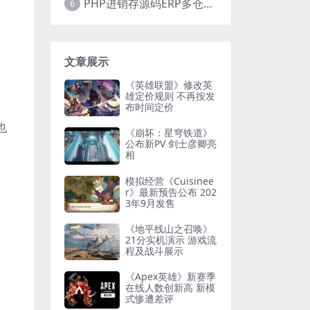
PHP进销存源码ERP多仓库管理系统 手机版进销存 php网络版进销存小程序
6
文章展示
《英雄联盟》修改英
雄定价规则 不再按发
布时间定价
也
《崩坏：星穹铁道》
公布新PV 剑士彦卿亮
相
模拟经营《Cuisinee
r》最新预告公布 202
3年9月发售
《地平线山之召唤》
21分实机演示 游戏流
程及战斗展示
《Apex英雄》新赛季
在线人数创新高 新模
式惨遭差评