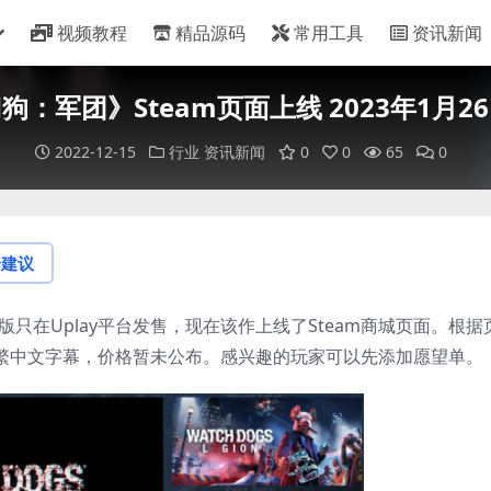
视频教程
精品源码
常用工具
资讯新闻
狗：军团》Steam页面上线 2023年1月2
2022-12-15
行业
资讯新闻
0
0
65
0
论建议
只在Uplay平台发售，现在该作上线了Steam商城页面。根据
持简繁中文字幕，价格暂未公布。感兴趣的玩家可以先添加愿望单。