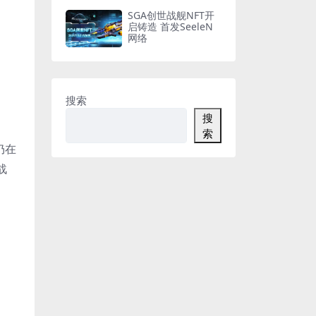
SGA创世战舰NFT开
启铸造 首发SeeleN
网络
搜索
搜
索
仍在
战