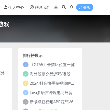
个人中心
联系我们
登录
游戏
排行榜展示
《GTA5》全禁区位置一览
1
据外
海外股票交易源码/港股泰股/美股源码/印度股源码/马拉西亚股票源码/国际股票配资
2
2024 抖音快手短视频解析去水印php源码
3
Java多语言跨境电商外贸商城TikToKshop内嵌商城I商家入驻I一键铺
4
新版绿豆视频APP源码V6.6 免授权插件版
5