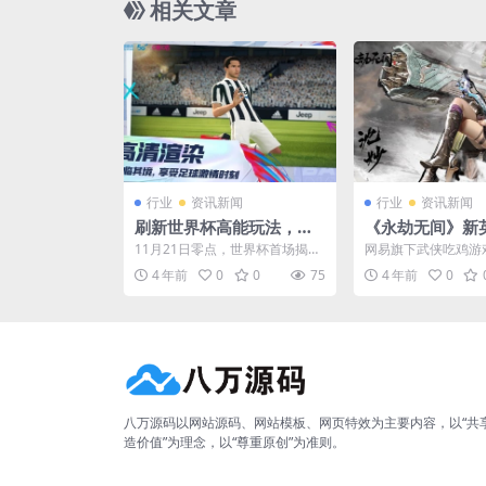
相关文章
行业
资讯新闻
行业
资讯新闻
刷新世界杯高能玩法，中
《永劫无间》新
国移动5G云游戏“指尖赛
妙”预告片 大招
11月21日零点，世界杯首场揭幕
网易旗下武侠吃鸡游
场”
甲
战一触即燃。32支球队，64场赛
间》近日发布了新英雄
4 年前
0
0
75
4 年前
0
事蓄势待发，本届...
妙”预告片，官方表示沈
八万源码以网站源码、网站模板、网页特效为主要内容，以“共
造价值”为理念，以“尊重原创”为准则。