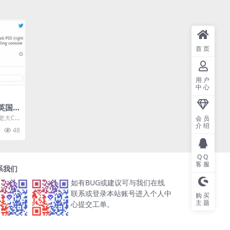
首页
用户
中心
年英国
优势击
的老大Ch
会员
介绍
.
48
QQ
客服
系我们
如有BUG或建议可与我们在线
联系或登录本站账号进入个人中
购买
主题
心提交工单。