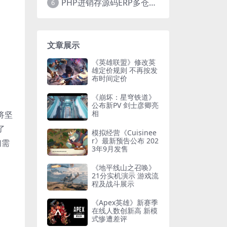
PHP进销存源码ERP多仓库管理系统 手机版进销存 php网络版进销存小程序
6
文章展示
《英雄联盟》修改英
雄定价规则 不再按发
布时间定价
《崩坏：星穹铁道》
公布新PV 剑士彦卿亮
相
将坚
了
模拟经营《Cuisinee
r》最新预告公布 202
们需
3年9月发售
《地平线山之召唤》
21分实机演示 游戏流
程及战斗展示
《Apex英雄》新赛季
在线人数创新高 新模
式惨遭差评