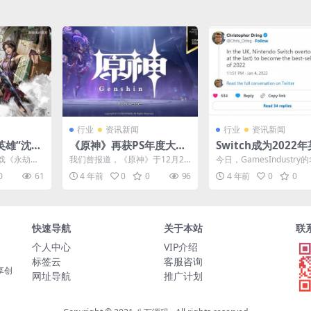
行业
资讯新闻
行业
资讯新闻
英雄“沈
《原神》再获PS年度大奖
Switch成为2022
或是开机
向玩家发放800原石奖励
最畅销主机 以极小
戏《永劫无
我们曾报道，《原神》于12月2
今日，GamesIndustry
败PS5
“神机·沈
日获得了由PS颁发的合作伙伴年
ristopher Dring在推特上..
0
61
4 年前
0
0
96
4 年前
0
0
...
度奖项。今日，为庆祝...
快速导航
关于本站
联
个人中心
VIP介绍
标签云
客服咨询
享创
网址导航
推广计划