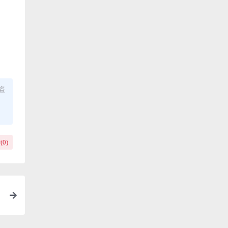
盗
(
0
)