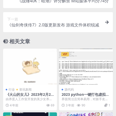
《战锤40K：暗潮》评分解禁 M站媒体平均分74分
下一篇
《仙剑奇侠传7》2.0版更新发布 游戏文件体积锐减
相关文章
VIP
行业
资讯新闻
源代码
《火山的女儿》2023年2月2日
2023 python一键打包虚拟环
发售 收集各式各样结局
境upx压缩
由养蛋人工作室开发的美少女养成
界面简洁且简单易用，对新手友
月游戏《火山的女儿》宣布将于20
好。指定图标为可选项（可以不
4 年前
69
3 年前
90
1
23年2月2日正式...
选） # 使用 点击名称...