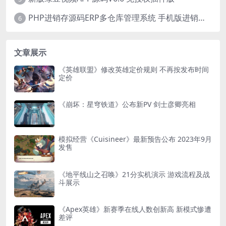
PHP进销存源码ERP多仓库管理系统 手机版进销存 php网络版进销存小程序
6
文章展示
《英雄联盟》修改英雄定价规则 不再按发布时间
定价
《崩坏：星穹铁道》公布新PV 剑士彦卿亮相
模拟经营《Cuisineer》最新预告公布 2023年9月
发售
《地平线山之召唤》21分实机演示 游戏流程及战
斗展示
《Apex英雄》新赛季在线人数创新高 新模式惨遭
差评