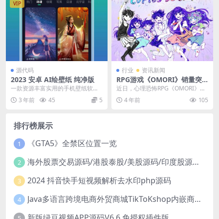
VIP
源代码
行业
资讯新闻
2023 安卓 AI绘壁纸 纯净版
RPG游戏《OMORI》销量突
破百万 Steam评价好评如潮
一款资源丰富实用的手机壁纸软
近日，心理恐怖RPG《OMORI》宣
件。软件功能强大丰富拥有全网的
布销量突破百万，并公布了贺图来
3 年前
45
5
4 年前
105
火爆热点壁纸，各种类型...
感谢玩家的支持...
排行榜展示
《GTA5》全禁区位置一览
1
海外股票交易源码/港股泰股/美股源码/印度股源码/马拉西亚股票源码/国际股票配资
2
2024 抖音快手短视频解析去水印php源码
3
Java多语言跨境电商外贸商城TikToKshop内嵌商城I商家入驻I一键铺
4
新版绿豆视频APP源码V6.6 免授权插件版
5