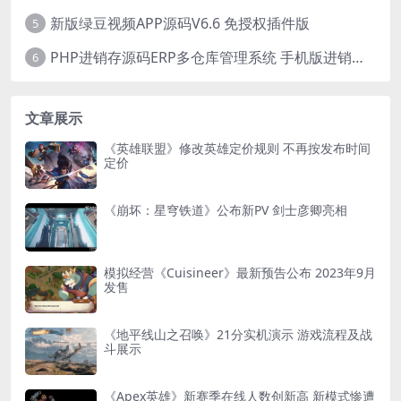
新版绿豆视频APP源码V6.6 免授权插件版
5
PHP进销存源码ERP多仓库管理系统 手机版进销存 php网络版进销存小程序
6
文章展示
《英雄联盟》修改英雄定价规则 不再按发布时间
定价
《崩坏：星穹铁道》公布新PV 剑士彦卿亮相
模拟经营《Cuisineer》最新预告公布 2023年9月
发售
《地平线山之召唤》21分实机演示 游戏流程及战
斗展示
《Apex英雄》新赛季在线人数创新高 新模式惨遭