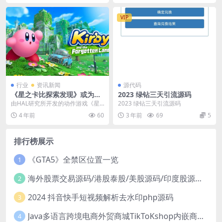
VIP
行业
资讯新闻
源代码
《星之卡比探索发现》或为全
2023 绿钻三天引流源码
系最畅销作 总额达527万
由HAL研究所开发的动作游戏《星
2023 绿钻三天引流源码
之卡比：探索发现(Kirby and the
4 年前
60
3 年前
69
5
F...
排行榜展示
《GTA5》全禁区位置一览
1
海外股票交易源码/港股泰股/美股源码/印度股源码/马拉西亚股票源码/国际股票配资
2
2024 抖音快手短视频解析去水印php源码
3
Java多语言跨境电商外贸商城TikToKshop内嵌商城I商家入驻I一键铺
4