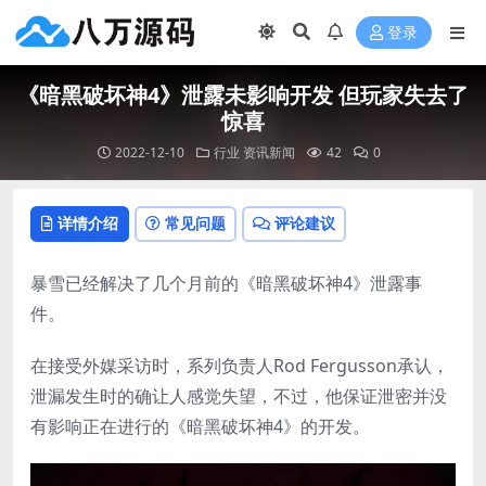
登录
《暗黑破坏神4》泄露未影响开发 但玩家失去了
惊喜
2022-12-10
行业
资讯新闻
42
0
详情介绍
常见问题
评论建议
暴雪已经解决了几个月前的《暗黑破坏神4》泄露事
件。
在接受外媒采访时，系列负责人Rod Fergusson承认，
泄漏发生时的确让人感觉失望，不过，他保证泄密并没
有影响正在进行的《暗黑破坏神4》的开发。