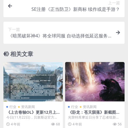
上一篇
SE注册《正当防卫》新商标 续作或是手游？
下一篇
《暗黑破坏神4》将全球同服 自动选择低延迟服务
器
相关文章
行业
资讯新闻
行业
资讯新闻
《上古卷轴OL》更新12月上
《卧龙：苍天陨落》新截图公
线 将修复简中翻译问题
布 踏破妖魔，凤凰展翅
今日(11月22日)，贝塞斯达官方发
光荣特库摩近日分享了忍者组新作
布微博宣布《上古卷轴OL》最新更
《卧龙：苍天陨落》的一组新截
4 年前
68
4 年前
56
新补丁将于1...
图，展示了击杀怪物的场...