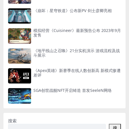
《崩坏：星穹铁道》公布新PV 剑士彦卿亮相
模拟经营《Cuisineer》最新预告公布 2023年9月
发售
《地平线山之召唤》21分实机演示 游戏流程及战
斗展示
《Apex英雄》新赛季在线人数创新高 新模式惨遭
差评
SGA创世战舰NFT开启铸造 首发SeeleN网络
搜索
搜