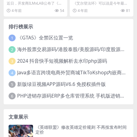
强版》明年2月登陆PS VR2
度最佳 共斩获106项奖项
近日，开发商ILMxLAB公布了《星
《艾尔登法环》可以说是今年最大
球大战：银河边缘的故事 增强版》
的赢家了，刚发售的时候就销量口
4 年前
54
4 年前
81
的新视觉图，...
碑双丰收，年末又斩获...
排行榜展示
《GTA5》全禁区位置一览
1
海外股票交易源码/港股泰股/美股源码/印度股源码/马拉西亚股票源码/国际股票配资
2
2024 抖音快手短视频解析去水印php源码
3
Java多语言跨境电商外贸商城TikToKshop内嵌商城I商家入驻I一键铺
4
新版绿豆视频APP源码V6.6 免授权插件版
5
PHP进销存源码ERP多仓库管理系统 手机版进销存 php网络版进销存小程序
6
文章展示
《英雄联盟》修改英雄定价规则 不再按发布时间
定价