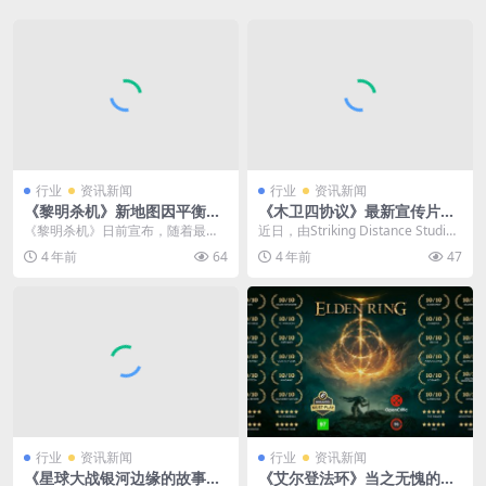
行业
资讯新闻
行业
资讯新闻
《黎明杀机》新地图因平衡问
《木卫四协议》最新宣传片公
题被禁用 上线不到一周
布 恐惧不能俘虏任何人
《黎明杀机》日前宣布，随着最新
近日，由Striking Distance Studios
的“雾铸重生”章节推出的新地图“残
游戏工作室开发，KRA...
4 年前
64
4 年前
47
垣广场”已被禁用...
行业
资讯新闻
行业
资讯新闻
《星球大战银河边缘的故事增
《艾尔登法环》当之无愧的年