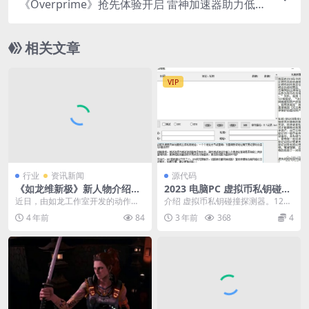
《Overprime》抢先体验开启 雷神加速器助力低延
迟畅玩
相关文章
VIP
行业
资讯新闻
源代码
《如龙维新极》新人物介绍：
2023 电脑PC 虚拟币私钥碰撞
专精于谍报活动的山崎丞
探测器
近日，由如龙工作室开发的动作游
介绍 虚拟币私钥碰撞探测器。12月
戏《人中之龙 维新! 极》公布了新
25更新 使用说明 此软件使用穷举法
4 年前
84
3 年前
368
4
人物的介绍，本次...
随机生成私...