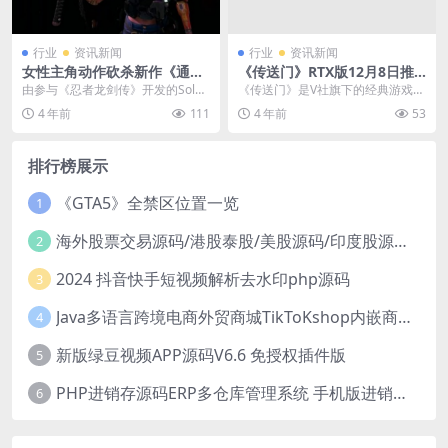
行业
资讯新闻
行业
资讯新闻
女性主角动作砍杀新作《通缉
《传送门》RTX版12月8日推
令：死亡》战斗演示
出 支持DLSS3，可免费升级
由参与《忍者龙剑传》开发的Soleil
《传送门》是V社旗下的经典游戏，
制作的动作游戏新作《通缉令：死
2022年12月8日推出是这款游戏推
4 年前
111
4 年前
53
亡》，今天（...
出的15周年...
排行榜展示
《GTA5》全禁区位置一览
1
海外股票交易源码/港股泰股/美股源码/印度股源码/马拉西亚股票源码/国际股票配资
2
2024 抖音快手短视频解析去水印php源码
3
Java多语言跨境电商外贸商城TikToKshop内嵌商城I商家入驻I一键铺
4
新版绿豆视频APP源码V6.6 免授权插件版
5
PHP进销存源码ERP多仓库管理系统 手机版进销存 php网络版进销存小程序
6