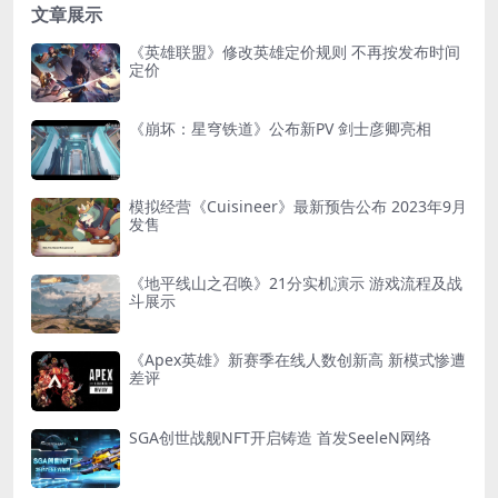
文章展示
《英雄联盟》修改英雄定价规则 不再按发布时间
定价
《崩坏：星穹铁道》公布新PV 剑士彦卿亮相
模拟经营《Cuisineer》最新预告公布 2023年9月
发售
《地平线山之召唤》21分实机演示 游戏流程及战
斗展示
《Apex英雄》新赛季在线人数创新高 新模式惨遭
差评
SGA创世战舰NFT开启铸造 首发SeeleN网络