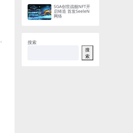
SGA创世战舰NFT开
启铸造 首发SeeleN
网络
)、
搜索
搜
索