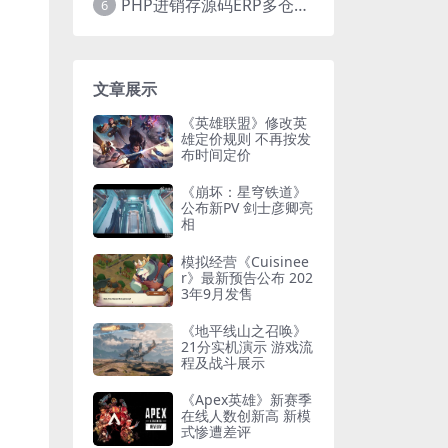
PHP进销存源码ERP多仓库管理系统 手机版进销存 php网络版进销存小程序
6
文章展示
《英雄联盟》修改英
雄定价规则 不再按发
布时间定价
《崩坏：星穹铁道》
公布新PV 剑士彦卿亮
相
模拟经营《Cuisinee
r》最新预告公布 202
3年9月发售
《地平线山之召唤》
21分实机演示 游戏流
程及战斗展示
《Apex英雄》新赛季
在线人数创新高 新模
式惨遭差评