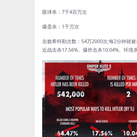
眼球杀：7千4百万次
爆蛋杀：1千万次
击败希特勒次数：54万2000次;每2分钟就
近战击杀17.56%、爆炸击杀10.04%、环境杀 