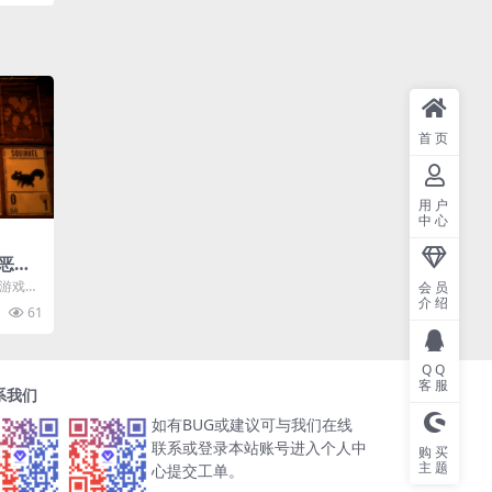
首页
用户
中心
恶冥
月1日
独立游戏发
会员
介绍
冥刻》
61
QQ
客服
系我们
如有BUG或建议可与我们在线
联系或登录本站账号进入个人中
购买
主题
心提交工单。