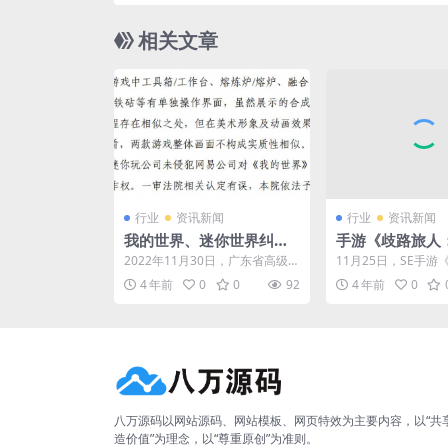
相关文章
行业
资讯新闻
行业
资讯新闻
我的世界、迷你世界纠纷
手游《歧路旅人
案终审落定 网易主张被驳
霸者》将于11月
2022年11月30日，广东省高级
11月25日，SE手
回
中文
人民法院对网易代理的海外游戏
大陆的霸者》繁体中
4 年前
0
0
92
4 年前
0
《我的世界》和深圳...
月29日正式上线...
八万源码以网站源码、网站模板、网页特效为主要内容，以“共
造价值”为理念，以“尊重原创”为准则。