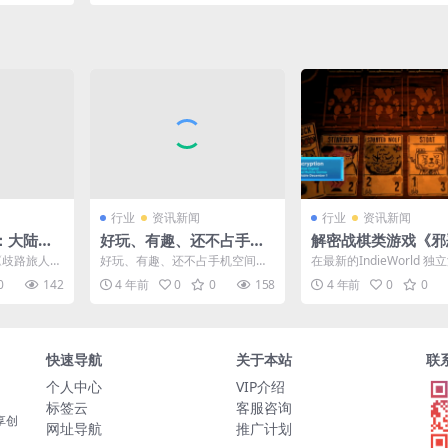
新消息
51%得票
行业
资讯新闻
行业
资讯新闻
：大陆的
好玩、有趣、还不占手机
解密战棋类游戏《邪
29日推出
空间的游戏？5 款超好玩
刻》NS版公布 于12
游《歧路旅人：
好玩、有趣、还不占手机空间的
在最新的IndieWorld 
小体量游戏
登陆
文版将于11
小游戏，这类游戏下载没压力，
布会上，官方宣布《邪恶
0
142
4 年前
0
0
158
4 年前
0
0
安装不占空间，想玩就来一...
NS版将于1...
快速导航
关于本站
联
个人中心
VIP介绍
标签云
客服咨询
享创
网址导航
推广计划