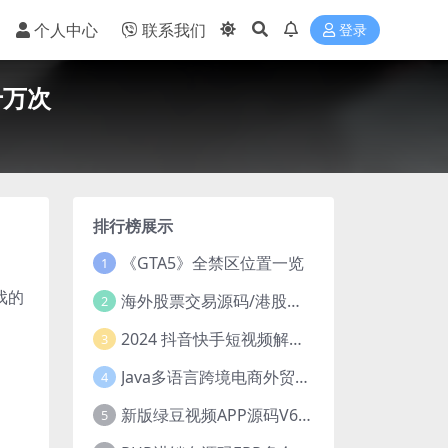
个人中心
联系我们
登录
千万次
排行榜展示
《GTA5》全禁区位置一览
1
戏的
海外股票交易源码/港股泰股/美股源码/印度股源码/马拉西亚股票源码/国际股票配资
2
2024 抖音快手短视频解析去水印php源码
3
Java多语言跨境电商外贸商城TikToKshop内嵌商城I商家入驻I一键铺
4
新版绿豆视频APP源码V6.6 免授权插件版
5