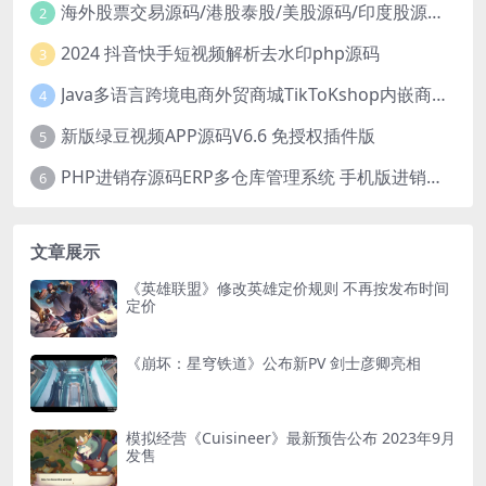
海外股票交易源码/港股泰股/美股源码/印度股源码/马拉西亚股票源码/国际股票配资
2
2024 抖音快手短视频解析去水印php源码
3
Java多语言跨境电商外贸商城TikToKshop内嵌商城I商家入驻I一键铺
4
新版绿豆视频APP源码V6.6 免授权插件版
5
PHP进销存源码ERP多仓库管理系统 手机版进销存 php网络版进销存小程序
6
文章展示
《英雄联盟》修改英雄定价规则 不再按发布时间
定价
《崩坏：星穹铁道》公布新PV 剑士彦卿亮相
模拟经营《Cuisineer》最新预告公布 2023年9月
发售