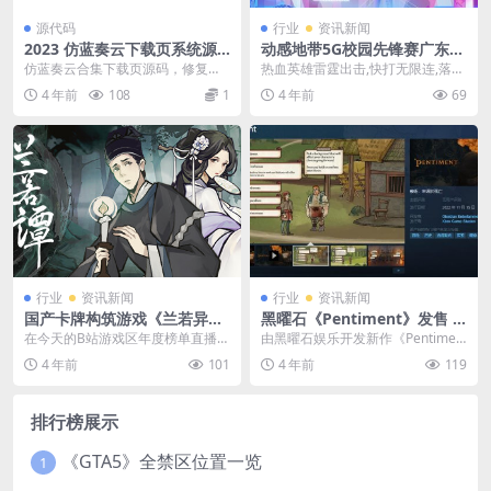
源代码
行业
资讯新闻
2023 仿蓝奏云下载页系统源
动感地带5G校园先锋赛广东专
码 有后台
项赛圆满落幕
仿蓝奏云合集下载页源码，修复了
热血英雄雷霆出击,快打无限连,落地
搜索功能，修复无法下载文件和下
拳皇粤战粤勇,王者无坚不摧!动感地
4 年前
108
1
4 年前
69
载文件为空 更新功能...
带5G校园先...
行业
资讯新闻
行业
资讯新闻
国产卡牌构筑游戏《兰若异
黑曜石《Pentiment》发售 S
谭》首支预告片
team售价69元，不支持中文
在今天的B站游戏区年度榜单直播活
由黑曜石娱乐开发新作《Pentimen
动上，国产卡牌构筑游戏新作《兰
t》今日(11月15日)登陆XSX|S、X...
4 年前
101
4 年前
119
若异谭》公布首个宣...
排行榜展示
《GTA5》全禁区位置一览
1