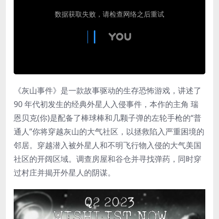
《灰山事件》是一款故事驱动的生存恐怖游戏，讲述了
90 年代初发生的经典外星人入侵事件，本作的主角 瑞
恩贝克(你)是配备了棒球棒和几颗子弹的左轮手枪的“普
通人”你将穿越灰山的大气社区，以拯救陷入严重困境的
邻居。穿越潜入被外星人和不明飞行物入侵的大气美国
社区的开阔区域。调查房屋和谷仓并寻找弹药，同时穿
过村庄并揭开外星人的阴谋。