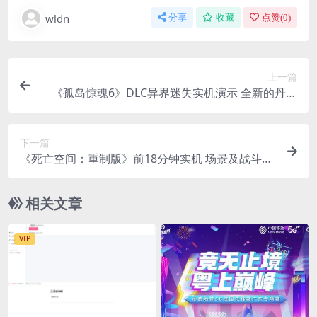
wldn
分享
收藏
点赞(
0
)
上一篇
《孤岛惊魂6》DLC异界迷失实机演示 全新的丹尼
故事
下一篇
《死亡空间：重制版》前18分钟实机 场景及战斗展
示
相关文章
VIP