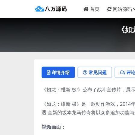
首页
网站源码
《如
详情介绍
常见问题
评
《如龙：维新 极!》公布了战斗宣传片，展
《如龙：维新 极》是一款动作游戏，201
遇!全新的坂本龙马传奇将以众多追加功能
视频画面：