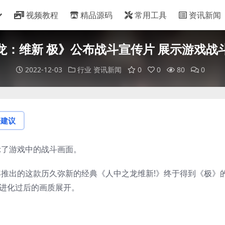
视频教程
精品源码
常用工具
资讯新闻
龙：维新 极》公布战斗宣传片 展示游戏战
2022-12-03
行业
资讯新闻
0
0
80
0
论建议
示了游戏中的战斗画面。
4年推出的这款历久弥新的经典《人中之龙维新!》终于得到《极》
与进化过后的画质展开。