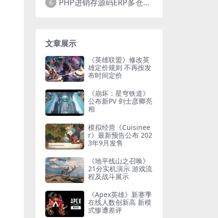
PHP进销存源码ERP多仓库管理系统 手机版进销存 php网络版进销存小程序
6
文章展示
《英雄联盟》修改英
雄定价规则 不再按发
布时间定价
《崩坏：星穹铁道》
公布新PV 剑士彦卿亮
相
模拟经营《Cuisinee
r》最新预告公布 202
3年9月发售
《地平线山之召唤》
21分实机演示 游戏流
程及战斗展示
《Apex英雄》新赛季
在线人数创新高 新模
式惨遭差评