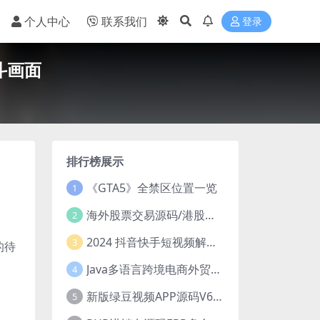
个人中心
联系我们
登录
斗画面
排行榜展示
《GTA5》全禁区位置一览
1
海外股票交易源码/港股泰股/美股源码/印度股源码/马拉西亚股票源码/国际股票配资
2
2024 抖音快手短视频解析去水印php源码
3
的待
Java多语言跨境电商外贸商城TikToKshop内嵌商城I商家入驻I一键铺
4
新版绿豆视频APP源码V6.6 免授权插件版
5