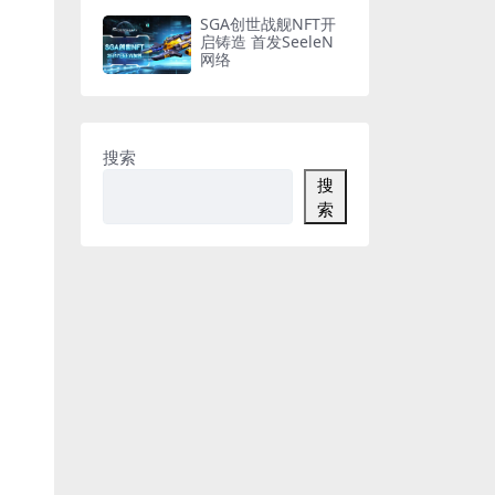
SGA创世战舰NFT开
启铸造 首发SeeleN
网络
搜索
搜
索