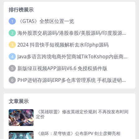
排行榜展示
《GTA5》全禁区位置一览
1
海外股票交易源码/港股泰股/美股源码/印度股源码/马拉西亚股票源码/国际股票配资
2
2024 抖音快手短视频解析去水印php源码
3
Java多语言跨境电商外贸商城TikToKshop内嵌商城I商家入驻I一键铺
4
新版绿豆视频APP源码V6.6 免授权插件版
5
PHP进销存源码ERP多仓库管理系统 手机版进销存 php网络版进销存小程序
6
文章展示
《英雄联盟》修改英雄定价规则 不再按发布时间
定价
《崩坏：星穹铁道》公布新PV 剑士彦卿亮相