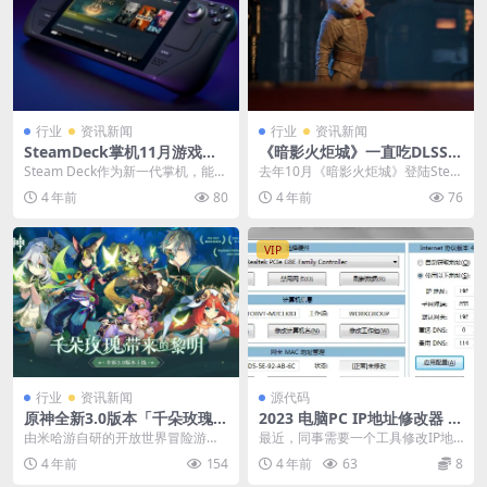
行业
资讯新闻
行业
资讯新闻
SteamDeck掌机11月游戏热
《暗影火炬城》一直吃DLSS3
玩榜：《艾尔登法环》第三
技术 性能将提升2倍以上
Steam Deck作为新一代掌机，能连
去年10月《暗影火炬城》登陆Stea
续21周在Steam销量榜连冠足以看
m发售后，受到许多玩家的好评。
4 年前
80
4 年前
76
出受...
近日《暗影火炬...
VIP
行业
资讯新闻
源代码
原神全新3.0版本「千朵玫瑰带
2023 电脑PC IP地址修改器 v
来的黎明」今日开启，全新国
5.0.4.6
由米哈游自研的开放世界冒险游戏
最近，同事需要一个工具修改IP地
度「须弥」正式开放！
《原神》3.0版本「千朵玫瑰带来的
址，翻了手头的多个工具，由于系
4 年前
154
4 年前
63
8
黎明」在今日正式...
统迭代、年久失修等...