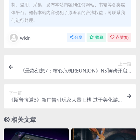
制、盗用、采集、发布本站内容到任何网站、书籍等各类媒
体平台。如若本站内容侵犯了原著者的合法权益，可联系我
们进行处理。
wldn
分享
收藏
点赞(
0
)
上一篇
《最终幻想7：核心危机REUNION》NS预购开启 3
99港币
下一篇
《斯普拉遁3》新广告引玩家大量吐槽 过于美化游
戏氛围
相关文章