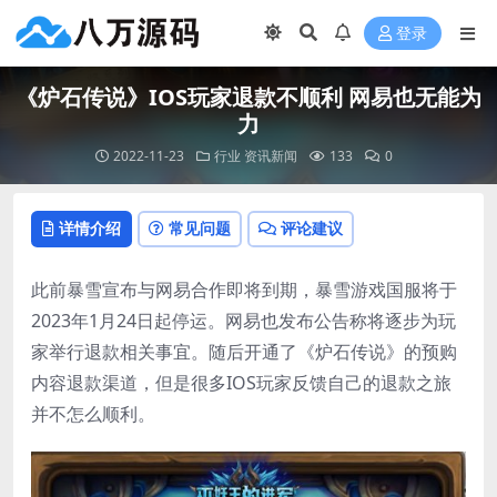
登录
《炉石传说》IOS玩家退款不顺利 网易也无能为
力
2022-11-23
行业
资讯新闻
133
0
详情介绍
常见问题
评论建议
此前暴雪宣布与网易合作即将到期，暴雪游戏国服将于
2023年1月24日起停运。网易也发布公告称将逐步为玩
家举行退款相关事宜。随后开通了《炉石传说》的预购
内容退款渠道，但是很多IOS玩家反馈自己的退款之旅
并不怎么顺利。