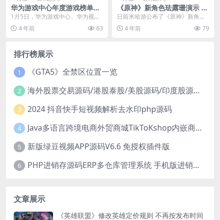
华为游戏中心年度游戏榜单出
《原神》新角色珐露珊演示 精
炉，揭晓2022年度新游和年度
通古文研究的学者
1月5日，华为游戏中心、华为视
日前米哈游公布了《原神》新角色
编辑推荐游戏
频、华为音乐、华为阅读、华为主
珐露珊的角色演示「珐露珊：机巧
4 年前
63
4 年前
79
题和华为教育中心联合...
深诣」，这是一名精通...
排行榜展示
《GTA5》全禁区位置一览
1
海外股票交易源码/港股泰股/美股源码/印度股源码/马拉西亚股票源码/国际股票配资
2
2024 抖音快手短视频解析去水印php源码
3
Java多语言跨境电商外贸商城TikToKshop内嵌商城I商家入驻I一键铺
4
新版绿豆视频APP源码V6.6 免授权插件版
5
PHP进销存源码ERP多仓库管理系统 手机版进销存 php网络版进销存小程序
6
文章展示
《英雄联盟》修改英雄定价规则 不再按发布时间