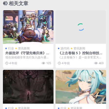
相关文章
行业
资讯新闻
源代码
资讯新闻
外媒批评《守望先锋归来》战
《上古卷轴 5 》控制台特技代
令 糟糕的让人想删游戏
码3—轻甲、重甲、格挡
现在游戏都非常流行加入战斗通行
《上古卷轴 5 》是一款非常宏大的
证，玩家需要购买付费购买通行
史诗制开放游戏，想必有很多小伙
4 年前
105
4 年前
469
证，随后通过完成游戏任...
伴都进游戏体验过...
行业
资讯新闻
行业
资讯新闻