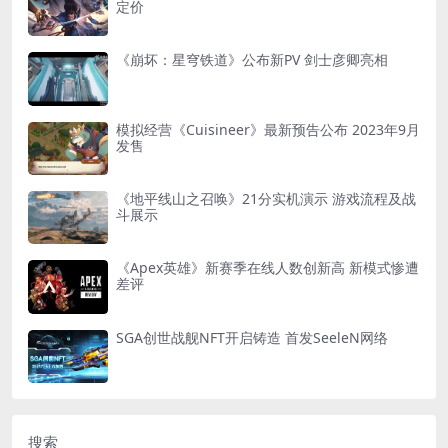
定价
《崩坏：星穹铁道》公布新PV 剑士彦卿亮相
模拟经营《Cuisineer》最新预告公布 2023年9月
发售
《地平线山之召唤》21分实机演示 游戏流程及战
斗展示
《Apex英雄》新赛季在线人数创新高 新模式惨遭
差评
SGA创世战舰NFT开启铸造 首发SeeleN网络
搜索