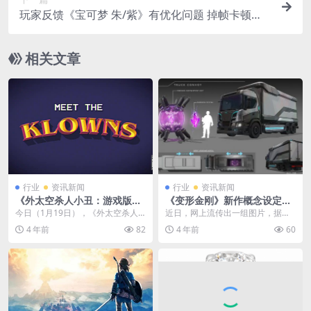
玩家反馈《宝可梦 朱/紫》有优化问题 掉帧卡顿还
穿模
相关文章
行业
资讯新闻
行业
资讯新闻
《外太空杀人小丑：游戏版》
《变形金刚》新作概念设定图
新预告 年内发售
曝光 红蜘蛛大战大黄蜂
今日（1月19日），《外太空杀人
近日，网上流传出一组图片，据说
小丑：游戏版》公布“Meet the Klo
是传言中尚未公布的《变形金刚》
4 年前
82
4 年前
60
wn...
新作的概念设定图。在...