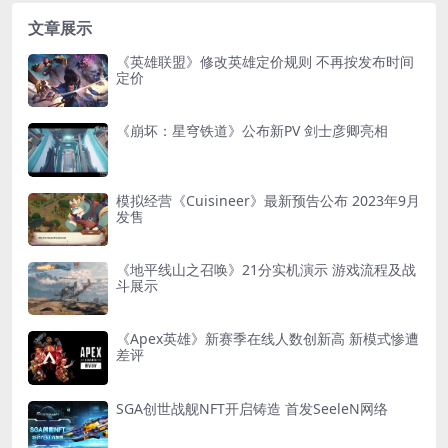
文章展示
《英雄联盟》修改英雄定价规则 不再按发布时间
定价
《崩坏：星穹铁道》公布新PV 剑士彦卿亮相
模拟经营《Cuisineer》最新预告公布 2023年9月
发售
《地平线山之召唤》21分实机演示 游戏流程及战
斗展示
《Apex英雄》新赛季在线人数创新高 新模式惨遭
差评
SGA创世战舰NFT开启铸造 首发SeeleN网络