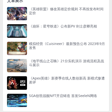
文章展示
《英雄联盟》修改英雄定价规则 不再按发布时间
定价
《崩坏：星穹铁道》公布新PV 剑士彦卿亮相
模拟经营《Cuisineer》最新预告公布 2023年9月
发售
《地平线山之召唤》21分实机演示 游戏流程及战
斗展示
《Apex英雄》新赛季在线人数创新高 新模式惨遭
差评
SGA创世战舰NFT开启铸造 首发SeeleN网络