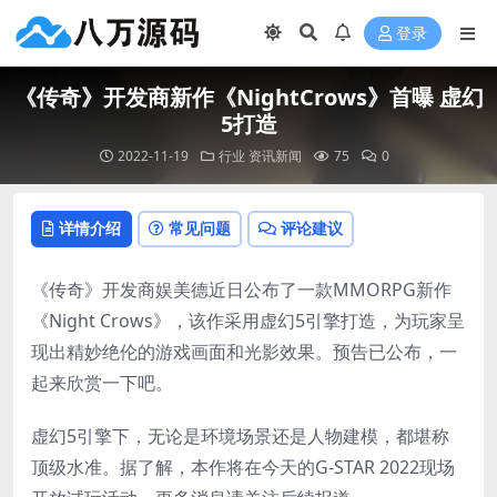
登录
《传奇》开发商新作《NightCrows》首曝 虚幻
5打造
2022-11-19
行业
资讯新闻
75
0
详情介绍
常见问题
评论建议
《传奇》开发商娱美德近日公布了一款MMORPG新作
《Night Crows》，该作采用虚幻5引擎打造，为玩家呈
现出精妙绝伦的游戏画面和光影效果。预告已公布，一
起来欣赏一下吧。
虚幻5引擎下，无论是环境场景还是人物建模，都堪称
顶级水准。据了解，本作将在今天的G-STAR 2022现场