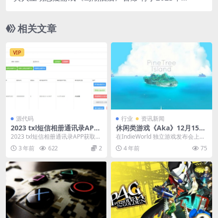
售
相关文章
VIP
源代码
行业
资讯新闻
2023 txl短信相册通讯录APP
休闲类游戏《Aka》12月15日
获取 双端完美版
登陆NS 小熊猫的种田日记
2023 txl短信相册通讯录APP获取
在IndieWorld 独立游戏发布会上，
双端完美版
官方宣布《Aka》NS版将于12月1
3 年前
622
2
4 年前
75
5...