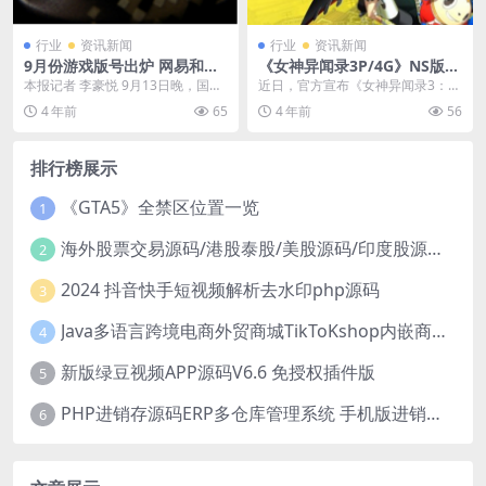
行业
资讯新闻
行业
资讯新闻
9月份游戏版号出炉 网易和腾
《女神异闻录3P/4G》NS版大
讯皆有收获
小公布 明年1月19日发售
本报记者 李豪悦 9月13日晚，国家
近日，官方宣布《女神异闻录3：携
新闻出版署公布9月份国产网络游戏
带版》和《女神异闻录4：黄金版》
4 年前
65
4 年前
56
审批信息，共...
将于2023年1...
排行榜展示
《GTA5》全禁区位置一览
1
海外股票交易源码/港股泰股/美股源码/印度股源码/马拉西亚股票源码/国际股票配资
2
2024 抖音快手短视频解析去水印php源码
3
Java多语言跨境电商外贸商城TikToKshop内嵌商城I商家入驻I一键铺
4
新版绿豆视频APP源码V6.6 免授权插件版
5
PHP进销存源码ERP多仓库管理系统 手机版进销存 php网络版进销存小程序
6