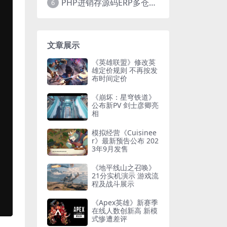
PHP进销存源码ERP多仓库管理系统 手机版进销存 php网络版进销存小程序
6
文章展示
《英雄联盟》修改英
雄定价规则 不再按发
布时间定价
《崩坏：星穹铁道》
公布新PV 剑士彦卿亮
相
模拟经营《Cuisinee
r》最新预告公布 202
3年9月发售
《地平线山之召唤》
21分实机演示 游戏流
程及战斗展示
《Apex英雄》新赛季
在线人数创新高 新模
式惨遭差评