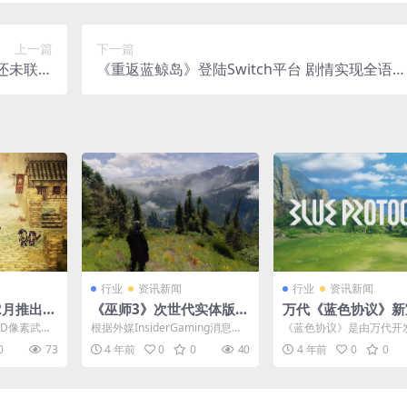
上一篇
下一篇
还未联系
《重返蓝鲸岛》登陆Switch平台 剧情实现全语音
他配音
设定
行业
资讯新闻
行业
资讯新闻
2月推出试
《巫师3》次世代实体版将
万代《蓝色协议》新
布
于1月26日发售 价格约24
片 在雷格纳斯星球
3D像素武侠
根据外媒InsiderGaming消息，
《蓝色协议》是由万代开
1元
斗
宣布将于2月
《巫师3》次世代版实体版光盘将
作角色扮演游戏，今日官
0
73
4 年前
0
0
40
4 年前
0
0
于1月26...
了该作的最新宣传视频。这.