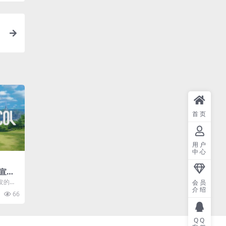
首页
用户
中心
宣传
探索战
发的动
会员
方公布
介绍
66
..
QQ