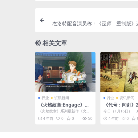
杰洛特配音演员称：《巫师：重制版》
相关文章
行业
资讯新闻
行业
资讯新闻
《火焰纹章:Engage》新
《代号：问剑》
角色介绍 心地善良的王城
玩版 预告短片公
《火焰纹章》系列最新作《火焰
今日（1月16日），
骑士
纹章：Engage(Fire Emblem En
游戏《代号：问剑》
4 年前
0
0
50
4 年前
0
ga...
6日推出限时试玩版...