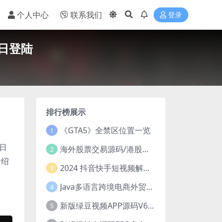
个人中心
联系我们
登录
2日登陆
排行榜展示
《GTA5》全禁区位置一览
1
日
海外股票交易源码/港股泰股/美股源码/印度股源码/马拉西亚股票源码/国际股票配资
2
介绍
2024 抖音快手短视频解析去水印php源码
3
Java多语言跨境电商外贸商城TikToKshop内嵌商城I商家入驻I一键铺
4
新版绿豆视频APP源码V6.6 免授权插件版
5