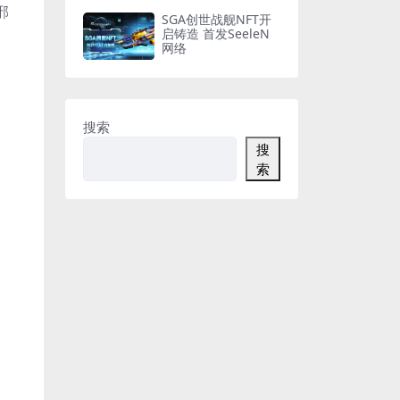
邪
SGA创世战舰NFT开
启铸造 首发SeeleN
网络
搜索
搜
索