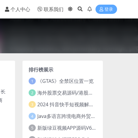
个人中心
联系我们
登录
排行榜展示
《GTA5》全禁区位置一览
1
不长
海外股票交易源码/港股泰股/美股源码/印度股源码/马拉西亚股票源码/国际股票配资
2
商
2024 抖音快手短视频解析去水印php源码
3
Java多语言跨境电商外贸商城TikToKshop内嵌商城I商家入驻I一键铺
4
新版绿豆视频APP源码V6.6 免授权插件版
5