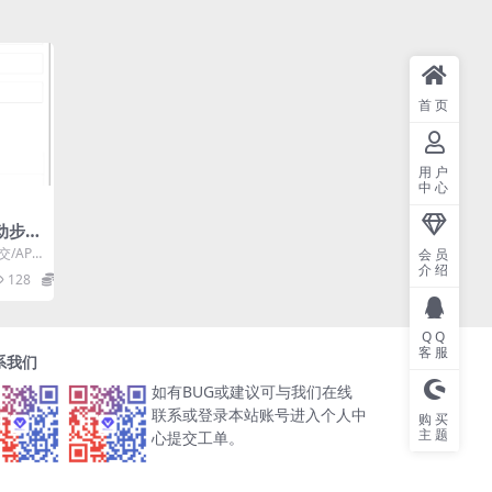
首页
用户
中心
运动步数
源码
/API
会员
介绍
文件名
128
0
QQ
客服
系我们
如有BUG或建议可与我们在线
联系或登录本站账号进入个人中
购买
主题
心提交工单。