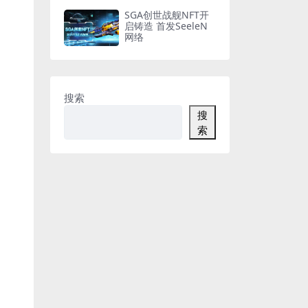
SGA创世战舰NFT开
启铸造 首发SeeleN
网络
搜索
搜
索