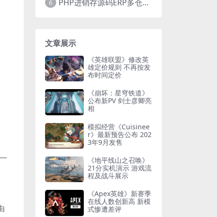
PHP进销存源码ERP多仓库管理系统 手机版进销存 php网络版进销存小程序
6
文章展示
《英雄联盟》修改英
雄定价规则 不再按发
布时间定价
《崩坏：星穹铁道》
公布新PV 剑士彦卿亮
相
模拟经营《Cuisinee
r》最新预告公布 202
3年9月发售
第一
《地平线山之召唤》
21分实机演示 游戏流
程及战斗展示
《Apex英雄》新赛季
在线人数创新高 新模
由
式惨遭差评