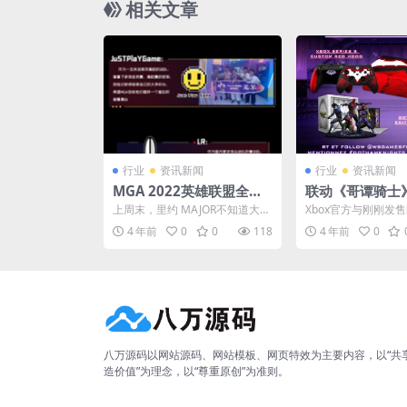
相关文章
行业
资讯新闻
行业
资讯新闻
MGA 2022英雄联盟全国
联动《哥谭骑士》
大赛和CSGO 八强赛进入
机公布 罗宾和
上周末，里约 MAJOR不知道大家
Xbox官方与刚刚发
倒计时
配色
是否看过瘾了呢，没看没过瘾的
《哥谭骑士》进行联
4 年前
0
0
118
4 年前
0
话不要担心，因为从...
两款游戏角色配色为主.
八万源码以网站源码、网站模板、网页特效为主要内容，以“共
造价值”为理念，以“尊重原创”为准则。