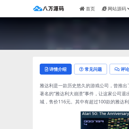
首页
网站源码
详情介绍
常见问题
评
雅达利是一款历史悠久的游戏公司，曾推出
著名的“雅达利大崩溃”事件，让这家公司退出
城，售价116元。其中有超过100款的雅达