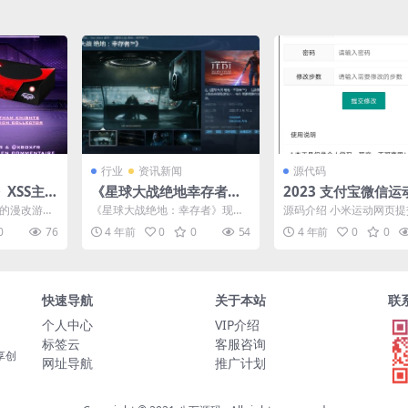
行业
资讯新闻
源代码
XSS主
《星球大战绝地幸存者》P
2023 支付宝微信
红头罩主题
C配置要求公布 推荐RTX2
原始接口网站PHP
售的漫改游戏
《星球大战绝地：幸存者》现已
源码介绍 小米运动网页提交
070
动，推出了
上架Steam页面，将于2023年3
接口，单文件上传即用，
0
76
4 年前
0
0
54
4 年前
0
0
..
月16日正式发售...
可随意修改，汉字符...
快速导航
关于本站
联
个人中心
VIP介绍
标签云
客服咨询
享创
网址导航
推广计划