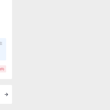
盗
(
0
)