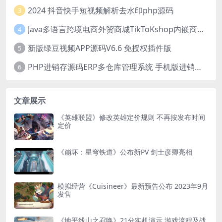
2024 抖音快手短视频解析去水印php源码
3
Java多语言跨境电商外贸商城TikToKshop内嵌商城I商家入驻I一键铺
4
新版绿豆视频APP源码V6.6 免授权插件版
5
PHP进销存源码ERP多仓库管理系统 手机版进销存 php网络版进销存小程序
6
文章展示
《英雄联盟》修改英雄定价规则 不再按发布时间
定价
《崩坏：星穹铁道》公布新PV 剑士彦卿亮相
模拟经营《Cuisineer》最新预告公布 2023年9月
发售
《地平线山之召唤》21分实机演示 游戏流程及战