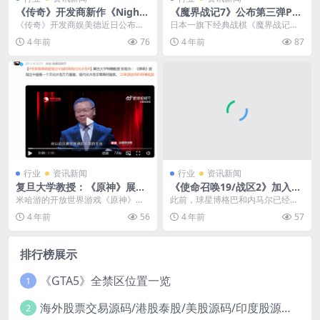
《传奇》开发商新作《NightC
《魔界战记7》公布第三弹PV
rows》首曝 虚幻5打造
明年1月26日正式发售
《传奇》开发商娱美德近日公布了
日本一旗下经典战棋《魔界战记》
一款MMORPG新作《Night Crow
系列最新作《魔界战记7》今日公开
4 年前
76
4 年前
87
s》，该...
了第三弹PV，游戏...
行业
资讯新闻
行业
资讯新闻
复旦大学教授：《原神》展现
《使命召唤19/战区2》加入梅
出中国的高现代化水准
西 足球巨星进入战场
米哈游的开放世界游戏《原神》在
此前，球星博格巴和内马尔已经加
不仅在国内很火，在海外市场的表
入了《使命召唤19：现代战争2》
4 年前
56
4 年前
57
现也非常好。游戏中以...
和《使命召唤：战区...
排行榜展示
《GTA5》全禁区位置一览
1
海外股票交易源码/港股泰股/美股源码/印度股源码/马拉西亚股票源码/国际股票配资
2