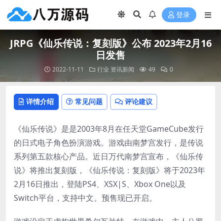
登录
JRPG《仙乐传说：复刻版》公布 2023年2月16
日发售
2022-11-11
行业
资讯新闻
49
0
详情介绍
常见问题
评论建议
《仙乐传说》是是2003年8月在任天堂GameCube发行
的日式电子角色扮演游戏。游戏由南梦宫发行，是传说
系列第五款核心产品。近日万代南梦宫宣布，《仙乐传
说》将推出复刻版，《仙乐传说：复刻版》将于2023年
2月16日推出，登陆PS4、XSX|S、Xbox One以及
Switch平台，支持中文。预售现已开启。