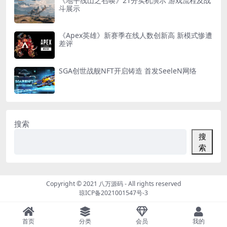
《地平线山之召唤》21分实机演示 游戏流程及战
斗展示
《Apex英雄》新赛季在线人数创新高 新模式惨遭
差评
SGA创世战舰NFT开启铸造 首发SeeleN网络
搜索
搜
索
Copyright © 2021
八万源码
- All rights reserved
琼ICP备2021001547号-3
首页
分类
会员
我的