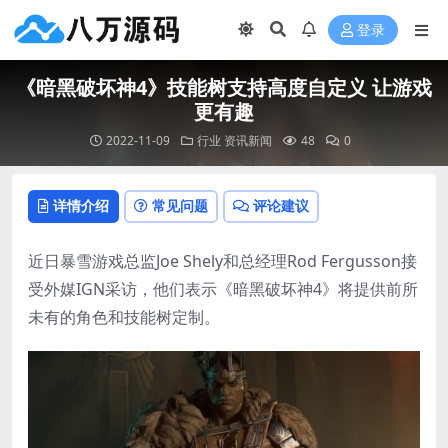
登录
《暗黑破坏神4》技能树支持高度自定义 让游戏
更有趣
2022-11-09
行业
资讯新闻
48
0
详情介绍
常见问题
评论建议
近日暴雪游戏总监Joe Shely和总经理Rod Fergusson接
受外媒IGN采访，他们表示《暗黑破坏神4》将提供前所
未有的角色和技能树定制。