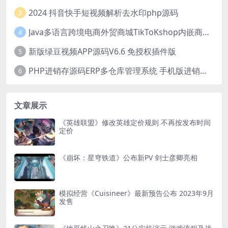
2024 抖音快手短视频解析去水印php源码
3
Java多语言跨境电商外贸商城TikToKshop内嵌商城I商家入驻I一键铺
4
新版绿豆视频APP源码V6.6 免授权插件版
5
PHP进销存源码ERP多仓库管理系统 手机版进销存 php网络版进销存小程序
6
文章展示
《英雄联盟》修改英雄定价规则 不再按发布时间
定价
《崩坏：星穹铁道》公布新PV 剑士彦卿亮相
模拟经营《Cuisineer》最新预告公布 2023年9月
发售