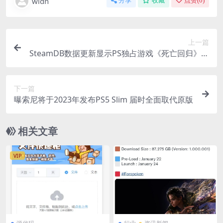
wldn
分享
收藏
点赞(
0
)
上一篇
SteamDB数据更新显示PS独占游戏《死亡回归》将
登PC
下一篇
曝索尼将于2023年发布PS5 Slim 届时全面取代原版
相关文章
VIP