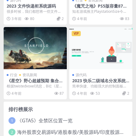
源代码
行业
资讯新闻
2023 文件快递柜系统源码
《魔咒之地》PS5版容量87GB
1月22日开启预载
很多时候，我们都想将一些文件或
知名游戏推主PlaystationSize今日
文本传送给别人，或者跨端传递一
发文爆料了《魔咒之地》PS5版的
3 年前
80
2
4 年前
83
些信息，但是我们又不...
下...
VIP
行业
资讯新闻
源代码
《星空》野心超越预期 集合
2023 快乐二级域名分发系统
《老滚》《辐射》系列优点
源码v1.2 重置版
根据twistedvoxel消息，B社《星
简单快捷、功能强大的控制面板。
空》的野心要比游戏测试人员的预
主打稳定长久稳定客户，控制面板
4 年前
87
4 年前
53
2
期更大。...
无任何广告，让我们伴...
排行榜展示
《GTA5》全禁区位置一览
1
海外股票交易源码/港股泰股/美股源码/印度股源码/马拉西亚股票源码/国际股票配资
2