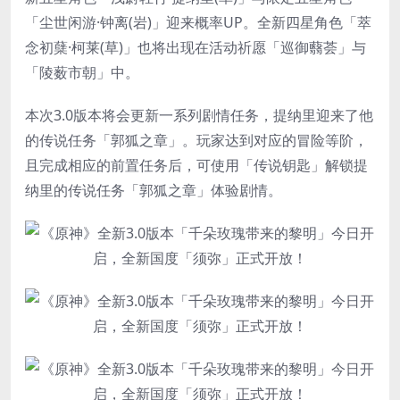
「尘世闲游·钟离(岩)」迎来概率UP。全新四星角色「萃
念初蘖·柯莱(草)」也将出现在活动祈愿「巡御蘙荟」与
「陵薮市朝」中。
本次3.0版本将会更新一系列剧情任务，提纳里迎来了他
的传说任务「郭狐之章」。玩家达到对应的冒险等阶，
且完成相应的前置任务后，可使用「传说钥匙」解锁提
纳里的传说任务「郭狐之章」体验剧情。