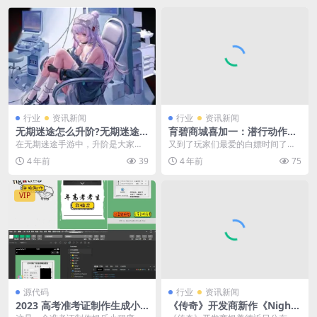
行业
资讯新闻
行业
资讯新闻
无期迷途怎么升阶?无期迷途
育碧商城喜加一：潜行动作
升阶方法分享
《细胞分裂》初代免费领取
在无期迷途手游中，升阶是大家提
又到了玩家们最爱的白嫖时间了！
升战力的方法之一。大家可以通过
《细胞分裂》初代在育碧平台上开
4 年前
39
4 年前
75
升阶提升战力横扫八方...
启了喜加一，玩家可以...
VIP
源代码
行业
资讯新闻
2023 高考准考证制作生成小
《传奇》开发商新作《NightC
程序源码 附流量主
rows》首曝 虚幻5打造