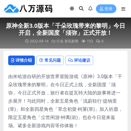
登录
原神全新3.0版本「千朵玫瑰带来的黎明」今日
开启，全新国度「须弥」正式开放！
2022-09-14
行业
资讯新闻
153
0
详情介绍
常见问题
评论建议
由米哈游自研的开放世界冒险游戏《原神》3.0版本「千
朵玫瑰带来的黎明」在今日正式上线，全新国度「须
弥」今日正式开放，旅行者在提瓦特大陆的故事将进一
步展开！与此同时，全新五星角色「浅蔚轻行·提纳里
(草)」和全新四星角色「萃念初蘖·柯莱(草)」加入祈愿，
限定五星角色「尘世闲游·钟离(岩)」也在今日迎来返
场。诸多全新游戏内容等你体验！