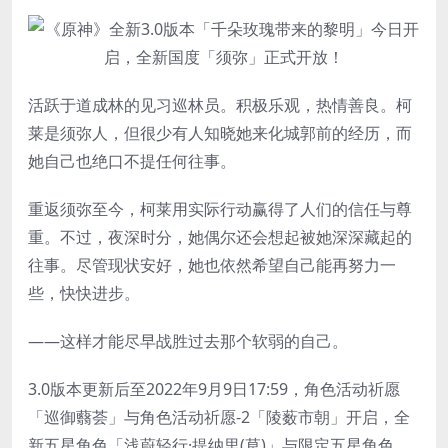
活跃于道成林的见习巡林员。积极乐观，热情善良。柯
莱是须弥人，但很少有人知晓她来化城郭前的经历，而
她自己也绝口不提任何往事。
重返须弥至今，柯莱用实际行动赢得了人们的信任与尊
重。不过，夜深时分，她偶尔还会想起被她深深藏起的
往事。尽管现状安好，她也依然希望自己能再努力一
些，快快进步。
——这样才能尽早战胜过去那个软弱的自己。
3.0版本更新后至2022年9月9日17:59，角色活动祈愿
「巡御蘙荟」与角色活动祈愿-2「陵薮市朝」开启，全
新五星角色「浅蔚轻行·提纳里(草)」与限定五星角色