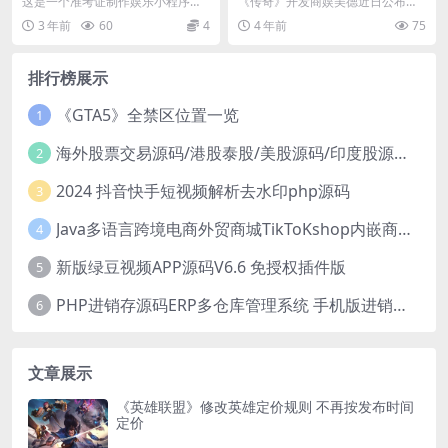
这是一个准考证制作娱乐小程序，
《传奇》开发商娱美德近日公布了
用来恶搞等等娱乐，小程序自带背
一款MMORPG新作《Night Crow
3 年前
60
4
4 年前
75
景音乐，非常适合毕业...
s》，该...
排行榜展示
《GTA5》全禁区位置一览
1
海外股票交易源码/港股泰股/美股源码/印度股源码/马拉西亚股票源码/国际股票配资
2
2024 抖音快手短视频解析去水印php源码
3
Java多语言跨境电商外贸商城TikToKshop内嵌商城I商家入驻I一键铺
4
新版绿豆视频APP源码V6.6 免授权插件版
5
PHP进销存源码ERP多仓库管理系统 手机版进销存 php网络版进销存小程序
6
文章展示
《英雄联盟》修改英雄定价规则 不再按发布时间
定价