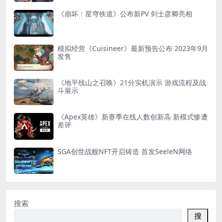
《崩坏：星穹铁道》公布新PV 剑士彦卿亮相
模拟经营《Cuisineer》最新预告公布 2023年9月
发售
《地平线山之召唤》21分实机演示 游戏流程及战
斗展示
《Apex英雄》新赛季在线人数创新高 新模式惨遭
差评
SGA创世战舰NFT开启铸造 首发SeeleN网络
搜索
搜