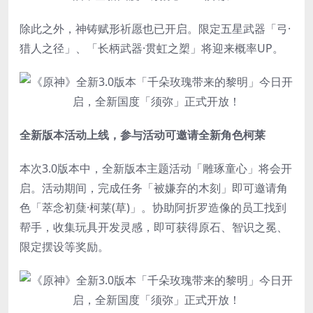
除此之外，神铸赋形祈愿也已开启。限定五星武器「弓·
猎人之径」、「长柄武器·贯虹之槊」将迎来概率UP。
全新版本活动上线，参与活动可邀请全新角色柯莱
本次3.0版本中，全新版本主题活动「雕琢童心」将会开
启。活动期间，完成任务「被嫌弃的木刻」即可邀请角
色「萃念初蘖·柯莱(草)」。协助阿折罗造像的员工找到
帮手，收集玩具开发灵感，即可获得原石、智识之冕、
限定摆设等奖励。