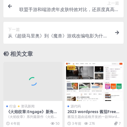
上一篇
联盟手游和端游虎年皮肤特效对比，还原度真高，
买了不亏
下一篇
从《超级马里奥》到《魔兽》游戏改编电影为什么
那么难
相关文章
VIP
行业
资讯新闻
源代码
《火焰纹章:Engage》新角色
2023 wordpress 酱茄Free主
介绍 心地善良的王城骑士
题模板
《火焰纹章》系列最新作《火焰纹
酱茄主题由追格开发的一款WordPr
章：Engage(Fire Emblem Enga...
ess主题，主题专为WordPress博
4 年前
50
3 年前
276
7
客、...