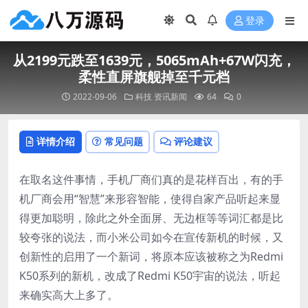
登录
从2199元跌至1639元，5065mAh+67W闪充，
柔性直屏旗舰掉至千元档
2022-09-06
科技
资讯新闻
64
0
详情介绍
常见问题
评论建议
在取名这件事情，手机厂商们真的是花样百出，有的手
机厂商会用“智慧”来形容智能，使得自家产品听起来显
得更加聪明，除此之外全面屏、无边框等等词汇都是比
较夸张的说法，而小米公司如今在宣传新机的时候，又
创新性的启用了一个新词，将原本应该被称之为Redmi
K50系列的新机，改成了Redmi K50宇宙的说法，听起
来确实高大上多了。