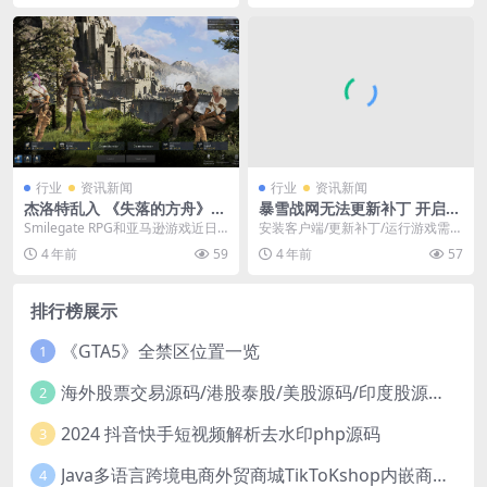
行业
资讯新闻
行业
资讯新闻
杰洛特乱入 《失落的方舟》联
暴雪战网无法更新补丁 开启Se
动《巫师》活动开启
condary Logon服务解决
Smilegate RPG和亚马逊游戏近日
安装客户端/更新补丁/运行游戏需要
发布《失落的方舟》联动《巫师》
开启Windows的Secondary Log...
4 年前
59
4 年前
57
升级档（...
排行榜展示
《GTA5》全禁区位置一览
1
海外股票交易源码/港股泰股/美股源码/印度股源码/马拉西亚股票源码/国际股票配资
2
2024 抖音快手短视频解析去水印php源码
3
Java多语言跨境电商外贸商城TikToKshop内嵌商城I商家入驻I一键铺
4