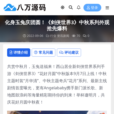
登录
化身玉兔庆团圆！《剑侠世界3》中秋系列外观
抢先爆料
2022-09-06
行业
资讯新闻
70
0
详情介绍
常见问题
评论建议
共赏中秋月，玉兔送福来！西山居全新剑侠世界系列手
游《剑侠世界3》“花好月圆”中秋版本9月7日上线！中秋
主题时装“月华清”、中秋主题奇兵“花月”系列、最新主线
剧情首度曝光，更有Angelababy携手新门派长歌、新
地图鼓浪屿等海量精彩期待你的到来！举杯邀明月，共
庆花好月圆中秋夜！