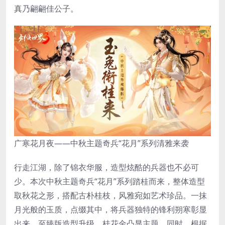
真乃翩翩佳公子。
广寒花月夜——中秋主题奇兵“花月”系列清雅来袭
行走江湖，除了锦衣华服，造型炫酷的兵器也不必可
少。本次中秋主题奇兵“花月”系列踏桂而来，整体造型
取秋花之形，搭配古朴桂枝，风雅宛如艺术珍品。一抹
月光般的玉质，点缀其中，将兵器独特的锋利朔寒彰显
出来。至臻版造型升级，桂花金凸显主题。同时，根据