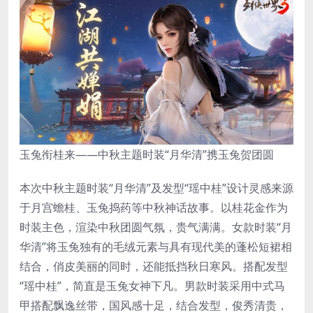
玉兔衔桂来——中秋主题时装“月华清”携玉兔贺团圆
本次中秋主题时装“月华清”及发型“瑶中桂”设计灵感来源
于月宫蟾桂、玉兔捣药等中秋神话故事。以桂花金作为
时装主色，渲染中秋团圆气氛，贵气满满。女款时装“月
华清”将玉兔独有的毛绒元素与具有现代美的蓬松短裙相
结合，俏皮美丽的同时，还能抵挡秋日寒风。搭配发型
“瑶中桂”，简直是玉兔女神下凡。男款时装采用中式马
甲搭配飘逸丝带，国风感十足，结合发型，俊秀清贵，