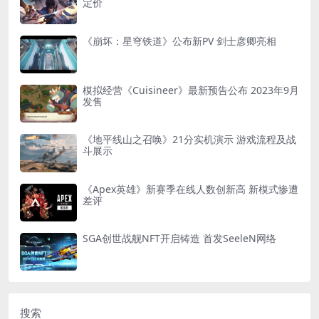
定价
《崩坏：星穹铁道》公布新PV 剑士彦卿亮相
模拟经营《Cuisineer》最新预告公布 2023年9月
发售
《地平线山之召唤》21分实机演示 游戏流程及战
斗展示
《Apex英雄》新赛季在线人数创新高 新模式惨遭
差评
SGA创世战舰NFT开启铸造 首发SeeleN网络
搜索