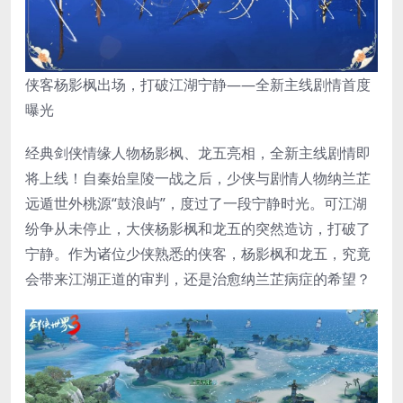
侠客杨影枫出场，打破江湖宁静——全新主线剧情首度
曝光
经典剑侠情缘人物杨影枫、龙五亮相，全新主线剧情即
将上线！自秦始皇陵一战之后，少侠与剧情人物纳兰芷
远遁世外桃源“鼓浪屿”，度过了一段宁静时光。可江湖
纷争从未停止，大侠杨影枫和龙五的突然造访，打破了
宁静。作为诸位少侠熟悉的侠客，杨影枫和龙五，究竟
会带来江湖正道的审判，还是治愈纳兰芷病症的希望？