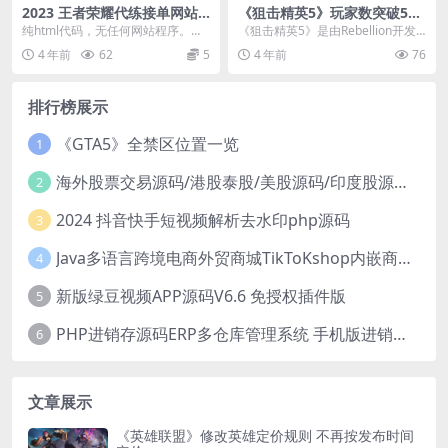
2023 王者荣耀代练接单网站
《狙击精英5》玩家数突破5百
源码 自适应手机
万人 “爆蛋杀”1千万次
纯html代码，无任何网站程序。其
《狙击精英5》是由Rebellion开发
实作为代练网只要简单的几个页面
的二战题材狙击游戏，本咋发售于2
4 年前
62
5
4 年前
76
简绍就足够了，不...
022年...
排行榜展示
《GTA5》全禁区位置一览
1
海外股票交易源码/港股泰股/美股源码/印度股源码/马拉西亚股票源码/国际股票配资
2
2024 抖音快手短视频解析去水印php源码
3
Java多语言跨境电商外贸商城TikToKshop内嵌商城I商家入驻I一键铺
4
新版绿豆视频APP源码V6.6 免授权插件版
5
PHP进销存源码ERP多仓库管理系统 手机版进销存 php网络版进销存小程序
6
文章展示
《英雄联盟》修改英雄定价规则 不再按发布时间