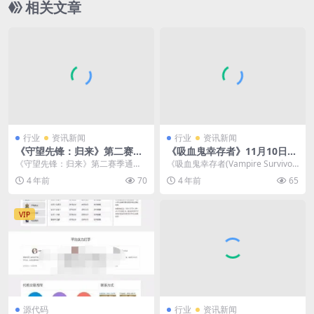
相关文章
行业
资讯新闻
行业
资讯新闻
《守望先锋：归来》第二赛季
《吸血鬼幸存者》11月10日登
通行证内容曝光
陆Xbox平台 首发加入XGP
《守望先锋：归来》第二赛季通行
《吸血鬼幸存者(Vampire Survivor
证内容已曝光，一起来看看。
s)》主机版正在开发中，它即将于...
4 年前
70
4 年前
65
可以看出，本次通行...
VIP
源代码
行业
资讯新闻