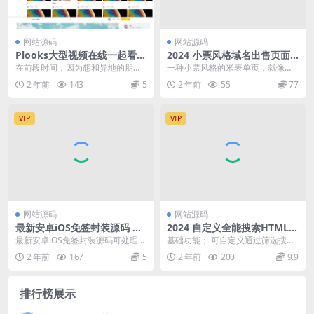
网站源码
网站源码
Plooks大型视频在线一起看网
2024 小票风格域名出售页面
站源码
带后台
在前段时间，因为想和异地的朋友
一种小票风格的米表单页，就像发
一起看电影，但是发现有电影的地
票一样的域名出售页面，并附带后
2 年前
143
5
2 年前
55
77
方没有一起看功能，有...
台搭建方法。 声明：...
VIP
VIP
网站源码
网站源码
最新安卓iOS免签封装源码 可
2024 自定义全能搜索HTML源
处理apk报毒
码
最新安卓iOS免签封装源码可处理a
基础功能； 可自定义通过筛选搜
pk报毒
索，内容结果以嵌入方式展示，并
2 年前
167
5
2 年前
200
9.9
不会直接跳转该地址显...
排行榜展示