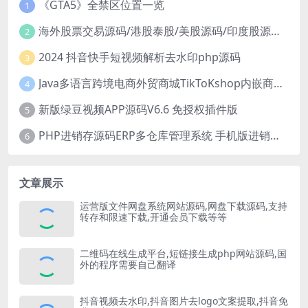
《GTA5》全禁区位置一览
1
海外股票交易源码/港股泰股/美股源码/印度股源码/马拉西亚股票源码/国际股票配资
2
2024 抖音快手短视频解析去水印php源码
3
Java多语言跨境电商外贸商城TikToKshop内嵌商城I商家入驻I一键铺
4
新版绿豆视频APP源码V6.6 免授权插件版
5
PHP进销存源码ERP多仓库管理系统 手机版进销存 php网络版进销存小程序
6
文章展示
运营版文件网盘系统网站源码,网盘下载源码,支持
转存和限速下载,开通会员下载等等
二维码在线生成平台,短链接生成php网站源码,国
外的程序需要自己翻译
抖音视频去水印,抖音图片去logo文案提取,抖音免