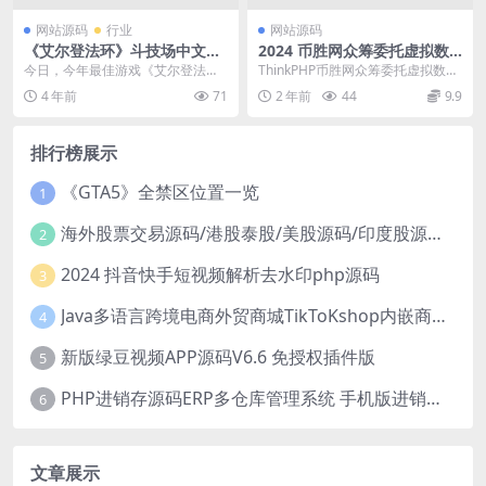
网站源码
行业
网站源码
《艾尔登法环》斗技场中文预
2024 币胜网众筹委托虚拟数
告 支持单挑及团体混战
字交易平台网站ThinkPHP源
今日，今年最佳游戏《艾尔登法
ThinkPHP币胜网众筹委托虚拟数字
码
环》迎来了免费更新，并且公布了
交易平台网站源码，带分红、众
4 年前
71
2 年前
44
9.9
斗技场模式的中文预告内...
筹、支付功能 ...
排行榜展示
《GTA5》全禁区位置一览
1
海外股票交易源码/港股泰股/美股源码/印度股源码/马拉西亚股票源码/国际股票配资
2
2024 抖音快手短视频解析去水印php源码
3
Java多语言跨境电商外贸商城TikToKshop内嵌商城I商家入驻I一键铺
4
新版绿豆视频APP源码V6.6 免授权插件版
5
PHP进销存源码ERP多仓库管理系统 手机版进销存 php网络版进销存小程序
6
文章展示