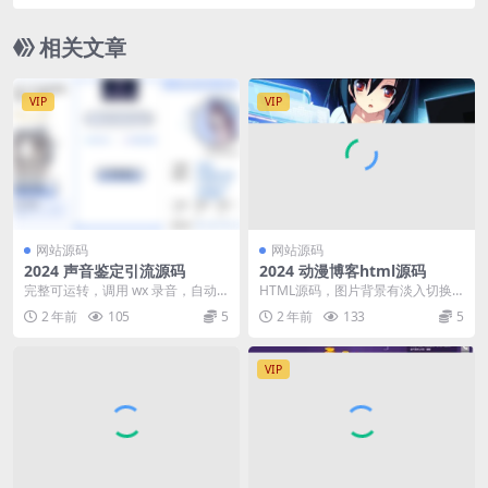
相关文章
VIP
VIP
网站源码
网站源码
2024 声音鉴定引流源码
2024 动漫博客html源码
完整可运转，调用 wx 录音，自动
HTML源码，图片背景有淡入切换
判断声音属性，输出结果，吸粉具
特效
2 年前
105
5
2 年前
133
5
体怎么运营自己发...
VIP