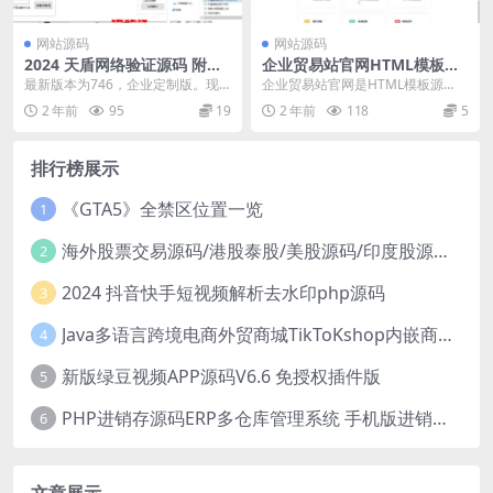
网站源码
网站源码
2024 天盾网络验证源码 附视
企业贸易站官网HTML模板源
频教程
码
最新版本为746，企业定制版。现
企业贸易站官网是HTML模板源
在正在意义上的离线版已出来， 天
码，提供完整源代码二改的是：
2 年前
95
19
2 年前
118
5
盾746离线版不...
【两套AI官网】cha...
排行榜展示
《GTA5》全禁区位置一览
1
海外股票交易源码/港股泰股/美股源码/印度股源码/马拉西亚股票源码/国际股票配资
2
2024 抖音快手短视频解析去水印php源码
3
Java多语言跨境电商外贸商城TikToKshop内嵌商城I商家入驻I一键铺
4
新版绿豆视频APP源码V6.6 免授权插件版
5
PHP进销存源码ERP多仓库管理系统 手机版进销存 php网络版进销存小程序
6