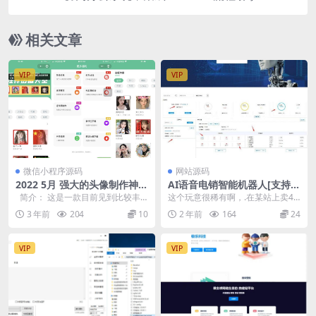
拖拽创建个性表单
相关文章
VIP
VIP
微信小程序源码
网站源码
2022 5月 强大的头像制作神器
AI语音电销智能机器人[支持人
支持外卖CPS优惠劵小程序源
工跟进+内附安装教程]
简介： 这是一款目前见到比较丰
这个玩意很稀有啊，.在某站上卖4k
码
富的头像制作小程序 拥有丰富的模
+的，完完整整，含非常完整的教
3 年前
204
10
2 年前
164
24
板,...
程，可根据业务场...
VIP
VIP