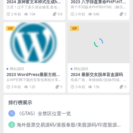
2024 原神富文本样式生成ht
2023 八字排盘算命PHP\HTM
ml源码
L源码
注意！过不了多久就会修复,签名概
两个不同版本PHP和HTML（解压缩
率会重置,建议聊天恶搞
源码，任意选择不同版本使用）！
2 年前
104
9.9
2 年前
646
5
PHP版需要...
VIP
VIP
网站源码
网站源码
2023 WordPress最新主程序
2024 最新交友脱单盲盒源码
离线包
从WP官网下载的安装包离线分享，
纸条广场，单独抽取/连抽/同城。盲
中文版带有中文和英文语言。 文件
盒交友脱单系统源码包含了学校、
3 年前
120
5
3 年前
156
5
后缀为zh_CN...
爱好、城市、地区...
排行榜展示
《GTA5》全禁区位置一览
1
海外股票交易源码/港股泰股/美股源码/印度股源码/马拉西亚股票源码/国际股票配资
2