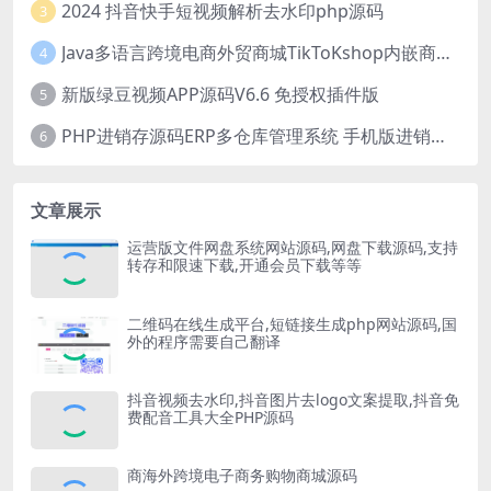
2024 抖音快手短视频解析去水印php源码
3
Java多语言跨境电商外贸商城TikToKshop内嵌商城I商家入驻I一键铺
4
新版绿豆视频APP源码V6.6 免授权插件版
5
PHP进销存源码ERP多仓库管理系统 手机版进销存 php网络版进销存小程序
6
文章展示
运营版文件网盘系统网站源码,网盘下载源码,支持
转存和限速下载,开通会员下载等等
二维码在线生成平台,短链接生成php网站源码,国
外的程序需要自己翻译
抖音视频去水印,抖音图片去logo文案提取,抖音免
费配音工具大全PHP源码
商海外跨境电子商务购物商城源码