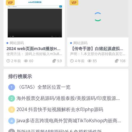
VIP
VIP
网站源码
网站源码
2024 web页面m3u8播放HT
【传奇手游】白猪起源虚拟冰
ML源码
雪-文字教程-架设教程-安卓端
使用方法： 源码上传好输入m3u8
声明：1.本文部分内容转载自其它
地址回车即可 视频格式基本全部支
媒体，但并不代表本站赞同其观点
2 年前
60
9.9
4 年前
85
108
持在线播放，不...
和对其真实性负责。...
排行榜展示
《GTA5》全禁区位置一览
1
海外股票交易源码/港股泰股/美股源码/印度股源码/马拉西亚股票源码/国际股票配资
2
2024 抖音快手短视频解析去水印php源码
3
Java多语言跨境电商外贸商城TikToKshop内嵌商城I商家入驻I一键铺
4
新版绿豆视频APP源码V6.6 免授权插件版
5