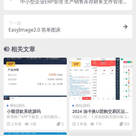
中小型企业ERP管理 生产销售库存财务文件管理系
统源码
下一篇
EasyImage2.0 简单图床
相关文章
VIP
VIP
网站源码
网站源码
小额贷款系统源码
2024 油卡换U团购交易区运营
发卡源码
新增推广APP下载页 上传到根目录
功能介绍： 1.添加团购开团功能 2.
导入数据库 修改数据库链接 后台/a
添加交易区自由转卖功能 3.充值改
2 年前
158
5
2 年前
115
9.9
dm...
为U接口...