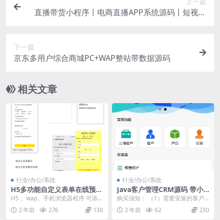
上一篇
直播带货小程序丨电商直播APP系统源码丨短视频
电商直播卖货商城H5丨社交种草兴趣电商
下一篇
京东多用户综合商城PC+WAP整站带数据源码
相关文章
行业/办公/系统
行业/办公/系统
H5多功能自定义表单在线预约
Java客户管理CRM源码 带小
活动报名客户预约售后工单建
程序
H5 、wap、手机浏览器程序 可添
购买须知： （1）需要安装的客户
议反馈调查问卷php源码
加表单字段，通过自定义表单可以
请先联系我们好安排！ （2）联系
2 年前
276
130
2 年前
62
230
轻松建立，客户...
好了安装的客户请...