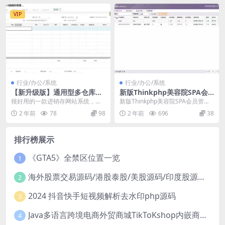
VIP
行业/办公/系统
行业/办公/系统
【新升级版】通用型多仓库进
新版Thinkphp美容院SPA会
销存ERP系统支持扫码枪仓库
员管理系统源码含微信端 PHP
很好用的一款进销存网站系统，可
新版Thinkphp美容院SPA会员管理
管理软件采购销售erp库存源
会员管理系统源码
以安装到网站，也可以直接在本地
系统源码含微信端 PHP会员管理系
2 年前
78
98
2 年前
696
38
码
配置环境用内网使用，...
统源码...
排行榜展示
《GTA5》全禁区位置一览
1
海外股票交易源码/港股泰股/美股源码/印度股源码/马拉西亚股票源码/国际股票配资
2
2024 抖音快手短视频解析去水印php源码
3
Java多语言跨境电商外贸商城TikToKshop内嵌商城I商家入驻I一键铺
4