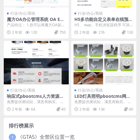
行业/办公/系统
行业/办公/系统
魔方OA办公管理系统 OA ERP
H5多功能自定义表单在线预约
CRM 框架 源码 软件 小程序 A
活动报名客户预约售后工单建
产品特点： 1.您可以将魔方OA架设
H5 、wap、手机浏览器程序 可添
PP 手机应用
议反馈调查问卷php源码
于私有云，也可以在局域网，或者
加表单字段，通过自定义表单可以
2 年前
120
750
2 年前
276
130
是虚拟服务器等...
轻松建立，客户...
行业/办公/系统
行业/办公/系统
响应式pbootcms人力资源网
LED灯具照明pbootcms网站
站模板（自适应手机端）管理
模板（自适应移动端）LED绿
免费提供测试站，满意再购买。 模
免费提供测试站，满意再购买。 模
咨询服务公司网站源码下载
色照明网站源码下载
板默认SQLite数据库，如需Mysql
板演示：http://01.pbootcms.s...
2 年前
64
40
2 年前
134
40
数据库s...
排行榜展示
《GTA5》全禁区位置一览
1