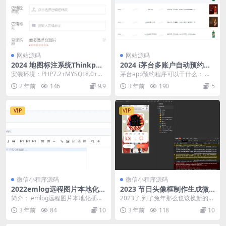
网站源码
网站源码
2024 地图标注系统Thinkphp
2024 i茅台多账户自动预约程
源码 完美运营版
序app源码
安装环境：PHP7.2+MYSQL8.0+伪
茅台app预约程序可以干什么： 有
静态 功能说明： 前台：单店标注信
人购买阿里云服务器部署， 有人花
2 年前
146
9.9
3 年前
190
5
息...
200元请技术...
VIP
VIP
微信小程序源码
微信小程序源码
2022emlog远程图片本地化插
2023 节日头像框制作生成微
件 支持Emlog Pro版本
信小程序源码 附流量主
简介： emlog远程图片本地化插件
2023了,到了兔年那么也该换新的头
支持Emlog Pro版本。此插件会把
像框拉 今天给大家带来兔年的头像
3 年前
84
10
3 年前
118
10
文章...
框制作小程序...