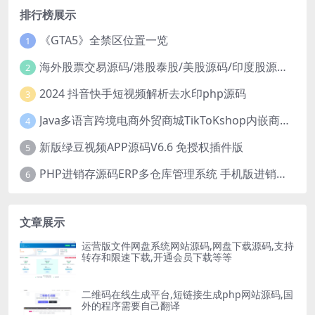
排行榜展示
《GTA5》全禁区位置一览
1
海外股票交易源码/港股泰股/美股源码/印度股源码/马拉西亚股票源码/国际股票配资
2
2024 抖音快手短视频解析去水印php源码
3
Java多语言跨境电商外贸商城TikToKshop内嵌商城I商家入驻I一键铺
4
新版绿豆视频APP源码V6.6 免授权插件版
5
PHP进销存源码ERP多仓库管理系统 手机版进销存 php网络版进销存小程序
6
文章展示
运营版文件网盘系统网站源码,网盘下载源码,支持
转存和限速下载,开通会员下载等等
二维码在线生成平台,短链接生成php网站源码,国
外的程序需要自己翻译