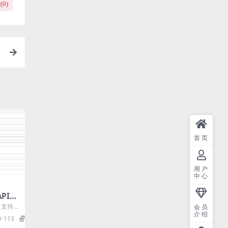
(
0
)
首页
用户
中心
API接
口支持投
会员
介绍
参考“雨
113
9.9