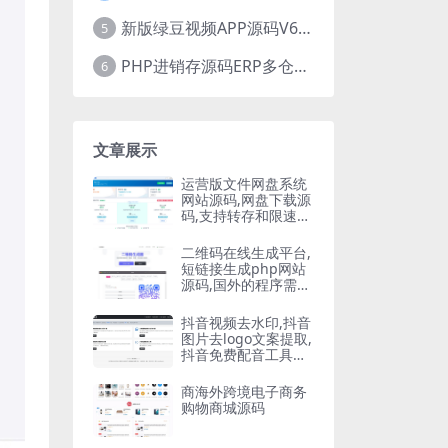
新版绿豆视频APP源码V6.6 免授权插件版
5
PHP进销存源码ERP多仓库管理系统 手机版进销存 php网络版进销存小程序
6
文章展示
运营版文件网盘系统
网站源码,网盘下载源
码,支持转存和限速下
载,开通会员下载等等
二维码在线生成平台,
短链接生成php网站
源码,国外的程序需要
自己翻译
抖音视频去水印,抖音
图片去logo文案提取,
抖音免费配音工具大
全PHP源码
商海外跨境电子商务
购物商城源码