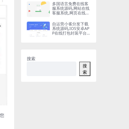
多国语言免费在线客
服系统源码,网站在线
客服系统,网页在线客
服软件在线聊天通讯
平台
自运营小雀分发下载
系统源码,IOS安卓AP
P在线打包封装平台,
苹果APP免签封装,ap
p一键云打包
搜索
搜
索
您