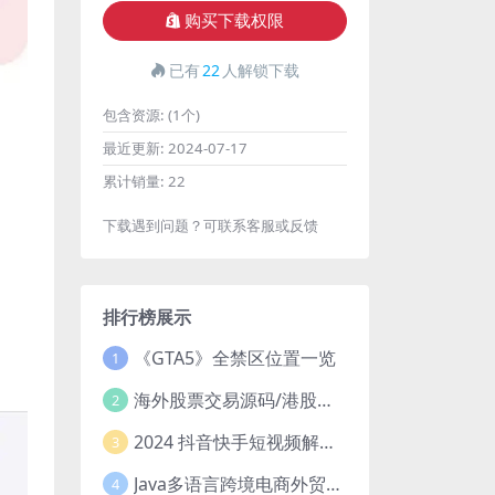
购买下载权限
已有
22
人解锁下载
包含资源:
(1个)
最近更新:
2024-07-17
累计销量:
22
下载遇到问题？可联系客服或反馈
排行榜展示
《GTA5》全禁区位置一览
1
海外股票交易源码/港股泰股/美股源码/印度股源码/马拉西亚股票源码/国际股票配资
2
2024 抖音快手短视频解析去水印php源码
3
Java多语言跨境电商外贸商城TikToKshop内嵌商城I商家入驻I一键铺
4