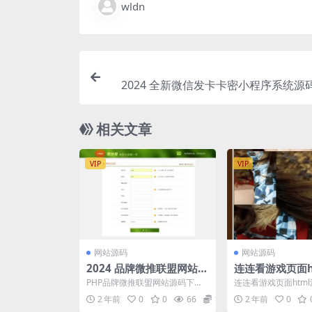
wldn
2024 全新微信发卡卡密小程序系统源
相关文章
VIP
VIP
网站源码
网站源码
2024 品牌微推联盟网站P
连连看游戏页面h
HP源码
2024
PHP品牌微推联盟网站源码下
连连看游戏页面htm
载，单品微信分销源码，带数据
拼拼乐h5拼图连连
2 年前
0
0
66
19
2 年前
0
库，内附安装说明 安装说...
页，可以上传自己喜..