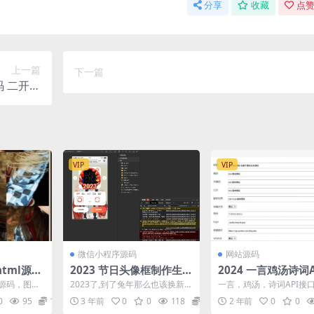
分享
收藏
点赞
上一篇
下一篇
码 二开流
量主版
VIP
VIP
微信小程序源码
网站源码
tml源码
2023 节日头像框制作生成
2024 一言鸡汤诗词
微信小程序源码 附流量主
口PHP源码
l源码，图片
2023了,到了兔年那么也该换新的
一言，鸡汤，诗词API接
看游戏页面首
头像框拉 今天给大家带来兔年的
稿源码。 这款源码是通过
0
95
1
3 年前
0
0
118
10
2 年前
0
0
.
头像框制作小程序...
落凋殇”博客的随...