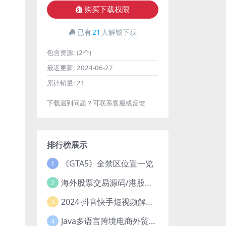
购买下载权限
已有
21
人解锁下载
包含资源:
(2个)
最近更新:
2024-06-27
累计销量:
21
下载遇到问题？可联系客服或反馈
排行榜展示
《GTA5》全禁区位置一览
1
海外股票交易源码/港股泰股/美股源码/印度股源码/马拉西亚股票源码/国际股票配资
2
2024 抖音快手短视频解析去水印php源码
3
Java多语言跨境电商外贸商城TikToKshop内嵌商城I商家入驻I一键铺
4