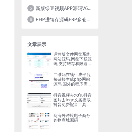
新版绿豆视频APP源码V6.6 免授权插件版
5
PHP进销存源码ERP多仓库管理系统 手机版进销存 php网络版进销存小程序
6
文章展示
运营版文件网盘系统
网站源码,网盘下载源
码,支持转存和限速下
载,开通会员下载等等
二维码在线生成平台,
短链接生成php网站
源码,国外的程序需要
自己翻译
抖音视频去水印,抖音
图片去logo文案提取,
抖音免费配音工具大
全PHP源码
商海外跨境电子商务
购物商城源码