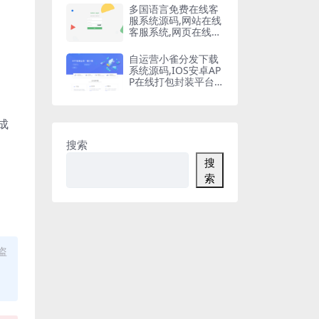
多国语言免费在线客
服系统源码,网站在线
客服系统,网页在线客
服软件在线聊天通讯
平台
自运营小雀分发下载
系统源码,IOS安卓AP
P在线打包封装平台,
苹果APP免签封装,ap
p一键云打包
成
搜索
搜
索
盗