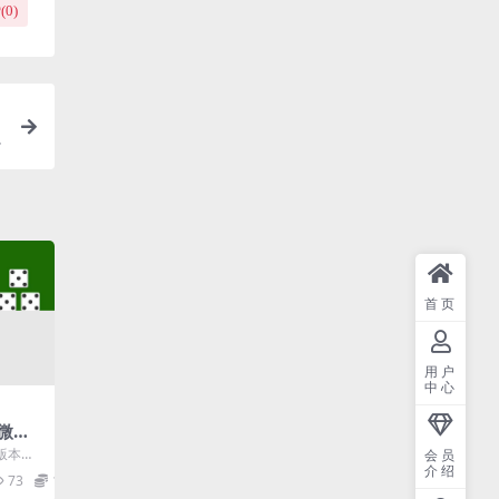
(
0
)
首页
用户
中心
箱微信
版本的
会员
介绍
能，分
73
10
.