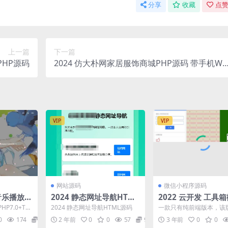
分享
收藏
点赞
上一篇
下一篇
PHP源码
2024 仿大朴网家居服饰商城PHP源码 带手机WA
P
VIP
VIP
网站源码
微信小程序源码
页音乐播放系
2024 静态网址导航HTML
2022 云开发 工具
源码
小程序源码
P7.0+Thi
2024 静态网址导航HTML源码
一款只有纯前端版本，该
内容 修复了
口袋工具箱涵盖了13个功
0
174
5
2 年前
0
0
57
9.9
3 年前
0
0
别为圣诞帽头像生成、二..