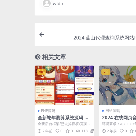
wldn
2024 蓝山代理查询系统网站
相关文章
VIP
VIP
PHP源码
网站源码
全新蛇年测算系统源码 去
2024 在线网
授权版
统php源码
全新后台框架/已去掉授权/完美
环境要求：apache+PH
运行 支付支持第三方已支付和官
nkphp伪静态 更新
2 年前
0
0
118
10
2 年前
0
方微信支付宝加虎皮椒...
音...