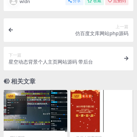
wldn
分享
收藏
点赞(
0
)
上一篇
仿百度文库网站php源码
下一篇
星空动态背景个人主页网站源码 带后台
相关文章
VIP
VIP