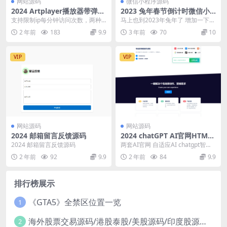
网站源码
微信小程序源码
2024 Artplayer播放器带弹幕
2023 兔年春节倒计时微信小
库源码
程序源码
支持限制ip每分钟访问次数，两种
马上也到2023年兔年了 增加一下喜
返回模式，支持网页播放模式，支
庆,其实这种小程序还是有流量的 每
2 年前
183
9.9
3 年前
70
10
持输出json数据...
天看一看倒...
VIP
VIP
网站源码
网站源码
2024 邮箱留言反馈源码
2024 chatGPT AI官网HTML
模板源码
2024 邮箱留言反馈源码
两套AI官网 自适应AI chatgpt智能
聊天创作官网html源码 适合做AI...
2 年前
92
9.9
2 年前
84
9.9
排行榜展示
《GTA5》全禁区位置一览
1
海外股票交易源码/港股泰股/美股源码/印度股源码/马拉西亚股票源码/国际股票配资
2