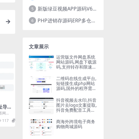
新版绿豆视频APP源码V6.6 免授权插件版
5
PHP进销存源码ERP多仓库管理系统 手机版进销存 php网络版进销存小程序
6
文章展示
运营版文件网盘系统
网站源码,网盘下载源
码,支持转存和限速下
载,开通会员下载等等
二维码在线生成平台,
短链接生成php网站
源码,国外的程序需要
自己翻译
抖音视频去水印,抖音
图片去logo文案提取,
网址导航
抖音免费配音工具大
塔网站
全PHP源码
文字链
117
5
商海外跨境电子商务
购物商城源码