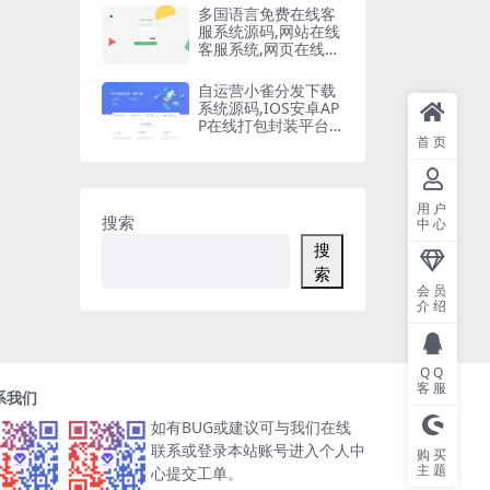
多国语言免费在线客
服系统源码,网站在线
客服系统,网页在线客
服软件在线聊天通讯
平台
自运营小雀分发下载
系统源码,IOS安卓AP
P在线打包封装平台,
苹果APP免签封装,ap
首页
p一键云打包
用户
搜索
中心
搜
索
会员
介绍
QQ
客服
系我们
如有BUG或建议可与我们在线
联系或登录本站账号进入个人中
购买
主题
心提交工单。