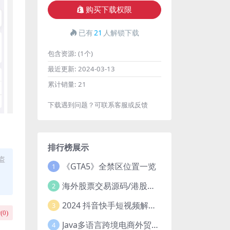
购买下载权限
已有
21
人解锁下载
包含资源:
(1个)
最近更新:
2024-03-13
累计销量:
21
下载遇到问题？可联系客服或反馈
排行榜展示
盗
《GTA5》全禁区位置一览
1
海外股票交易源码/港股泰股/美股源码/印度股源码/马拉西亚股票源码/国际股票配资
2
2024 抖音快手短视频解析去水印php源码
3
(
0
)
Java多语言跨境电商外贸商城TikToKshop内嵌商城I商家入驻I一键铺
4