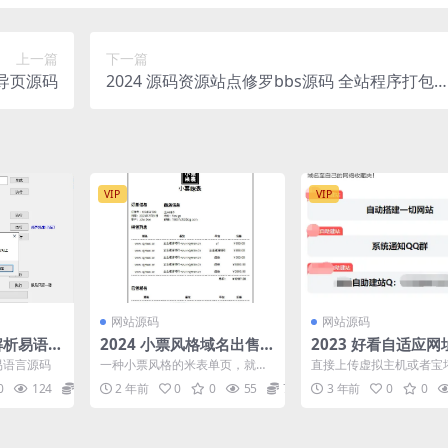
上一篇
下一篇
引导页源码
2024 源码资源站点修罗bbs源码 全站程序打包
附带数据库
VIP
VIP
网站源码
网站源码
术解析易语言
2024 小票风格域名出售页
2023 好看自适应
面 带后台
发布页源码
易语言源码
一种小票风格的米表单页，就像
直接上传虚拟主机或者宝
发票一样的域名出售页面，并附
目录，文件修改一切网站
0
124
5
2 年前
0
0
55
77
3 年前
0
0
带后台搭建方法。 声明：...
接等