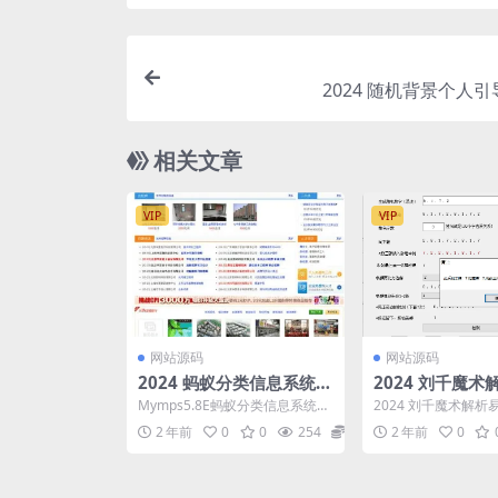
2024 随机背景个人
相关文章
VIP
VIP
网站源码
网站源码
2024 蚂蚁分类信息系统单
2024 刘千魔
城市源码Mymps5.8E
源码
Mymps5.8E蚂蚁分类信息系统单
2024 刘千魔术解析
城市源码，手机WAP+微信支付
2 年前
0
0
254
9.9
2 年前
0
功能，基于ph...