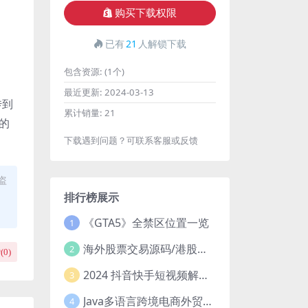
购买下载权限
已有
21
人解锁下载
包含资源:
(1个)
最近更新:
2024-03-13
传到
累计销量:
21
的
下载遇到问题？可联系客服或反馈
盗
排行榜展示
《GTA5》全禁区位置一览
1
海外股票交易源码/港股泰股/美股源码/印度股源码/马拉西亚股票源码/国际股票配资
2
(
0
)
2024 抖音快手短视频解析去水印php源码
3
Java多语言跨境电商外贸商城TikToKshop内嵌商城I商家入驻I一键铺
4