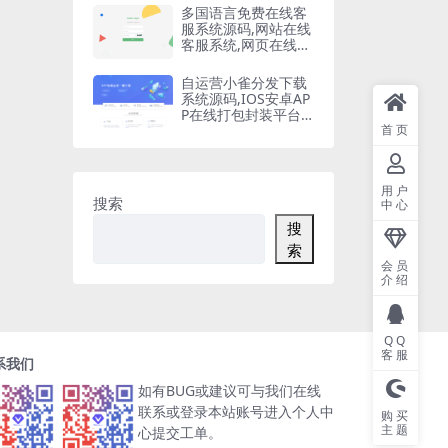
多国语言免费在线客
服系统源码,网站在线
客服系统,网页在线客
服软件在线聊天通讯
平台
自运营小雀分发下载
系统源码,IOS安卓AP
P在线打包封装平台,
苹果APP免签封装,ap
首页
p一键云打包
用户
搜索
中心
搜
索
会员
介绍
QQ
客服
系我们
如有BUG或建议可与我们在线
联系或登录本站账号进入个人中
购买
主题
心提交工单。