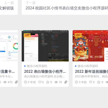
上一篇
下一篇
中文解锁版
2024 校园社区小情书表白墙交友微信小程序源
VIP
VIP
微信小程序源码
微信小程序源码
号卡流量卡推
2022 表白墙微信小程序源
2022 新年送祝福
源码
码
序 带流量主
的号卡分销
表白墙微信小程序源码 后台数据
2023新年即将来到，相
运营商接
库修改地址：/App/Common/Co
会在新年伊始之际为朋友
0
473
5
3 年前
0
0
74
10
3 年前
0
0
简单易...
nf/co...
送祝福的话语，这款小...