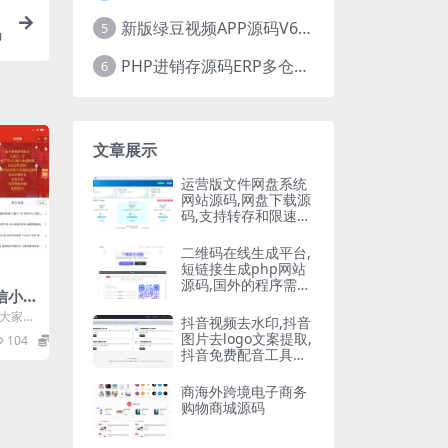
新版绿豆视频APP源码V6.6 免授权插件版
5
码
PHP进销存源码ERP多仓库管理系统 手机版进销存 php网络版进销存小程序
6
文章展示
运营版文件网盘系统
网站源码,网盘下载源
码,支持转存和限速下
载,开通会员下载等等
二维码在线生成平台,
短链接生成php网站
源码,国外的程序需要
微信小程
自己翻译
信大家都
抖音视频去水印,抖音
家人发
图片去logo文案提取,
104
10
抖音免费配音工具大
全PHP源码
商海外跨境电子商务
购物商城源码