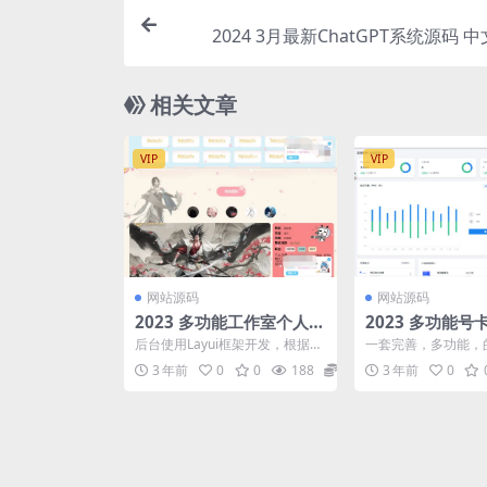
2024 3月最新ChatGPT系统源码 
相关文章
VIP
VIP
网站源码
网站源码
2023 多功能工作室个人引
2023 多功能
导页源码 后台版V2.4
广分销管理系统
后台使用Layui框架开发，根据大
一套完善，多功能，
家的建议已经把大家需要的功能
系统，多接口，包括
3 年前
0
0
188
5
3 年前
0
都加上了。
口，无限三级代理，最