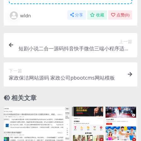
wldn
分享
收藏
点赞(
0
)
上一篇
短剧小说二合一源码抖音快手微信三端小程序适配+
app/saas系统
下一篇
家政保洁网站源码 家政公司pbootcms网站模板
相关文章