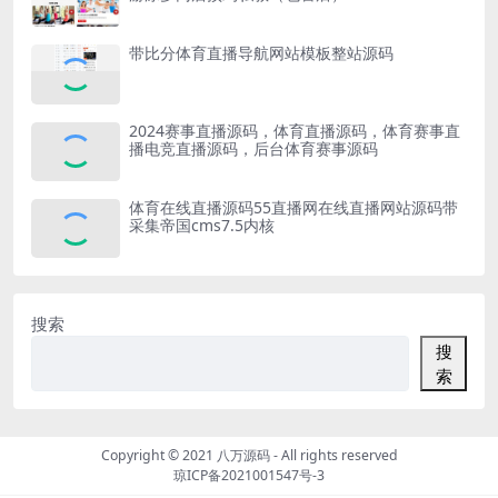
带比分体育直播导航网站模板整站源码
2024赛事直播源码，体育直播源码，体育赛事直
播电竞直播源码，后台体育赛事源码
体育在线直播源码55直播网在线直播网站源码带
采集帝国cms7.5内核
搜索
搜
索
Copyright © 2021
八万源码
- All rights reserved
琼ICP备2021001547号-3