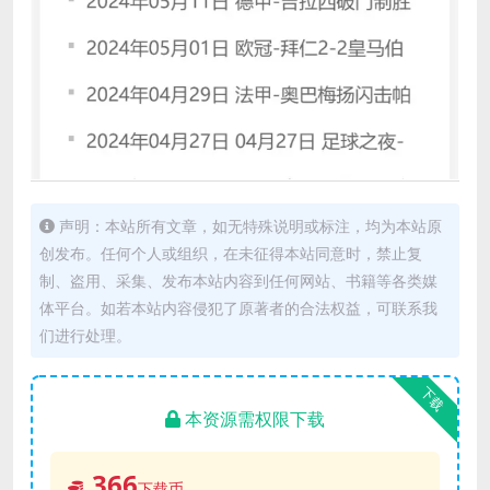
声明：本站所有文章，如无特殊说明或标注，均为本站原
创发布。任何个人或组织，在未征得本站同意时，禁止复
制、盗用、采集、发布本站内容到任何网站、书籍等各类媒
体平台。如若本站内容侵犯了原著者的合法权益，可联系我
们进行处理。
下载
本资源需权限下载
366
下载币