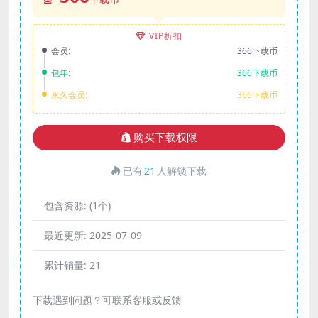
VIP折扣
会员:
366下载币
包年:
366下载币
永久会员:
366下载币
购买下载权限
已有
21
人解锁下载
包含资源:
(1个)
最近更新:
2025-07-09
累计销量:
21
下载遇到问题？可联系客服或反馈