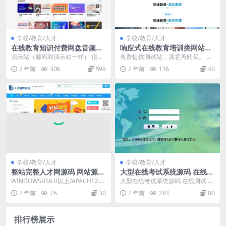
学校/教育/人才
学校/教育/人才
在线教育知识付费网盘音频视
响应式在线教育培训类网站pb
频课程赚钱PHP系统源码【适
ootcms模板（自适应手机
演示站（源码和演示站一样） 很多
免费提供测试站，满意再购买。 模
合任意虚拟资源项目变现】
端）教育培训机构网站源码
人有自己的视频、音频、图文、网
板默认SQLite数据库，如需Mysql
2 年前
308
599
2 年前
116
40
盘素材资源教程，想...
数据库s...
学校/教育/人才
学校/教育/人才
整站完整人才网源码 网站源码
大型在线考试系统源码 在线测
招聘网系统 带手机版 微信版
试 考核系统 asp.net源码 c#
WINDOWSIIS6.0以上/APACHE2.0
大型在线考试系统源码 在线测试 考
框架
+PHP5.3以上+MySQL...
核系统 asp.net源码 c#框架 开发环
2 年前
76
30
2 年前
283
80
境...
排行榜展示