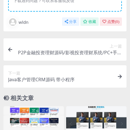
下载遇到问题？可联系客服或反馈
wldn
分享
收藏
点赞(
0
)
上一篇
P2P金融投资理财源码/影视投资理财系统/PC+手机
版可套壳跑广点通抖音快手
下一篇
Java客户管理CRM源码 带小程序
相关文章