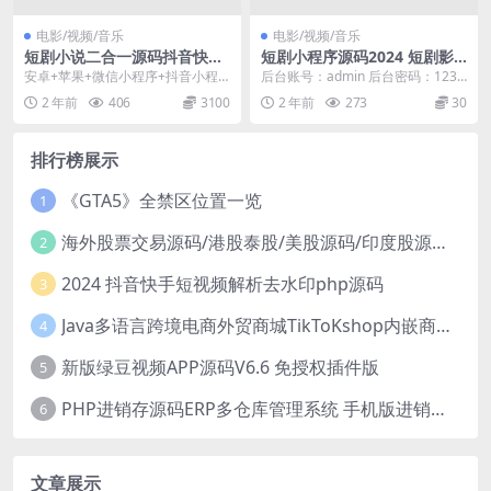
电影/视频/音乐
电影/视频/音乐
短剧小说二合一源码抖音快手
短剧小程序源码2024 短剧影
微信三端小程序适配+app/sa
视付费查看小视频会员收益系
安卓+苹果+微信小程序+抖音小程
后台账号：admin 后台密码：1234
as系统
统
序+快手小程序+h5+公众号多端适
56 功能介绍： 1，内容展现（短剧
2 年前
406
3100
2 年前
273
30
配 直接运营版...
视频...
排行榜展示
《GTA5》全禁区位置一览
1
海外股票交易源码/港股泰股/美股源码/印度股源码/马拉西亚股票源码/国际股票配资
2
2024 抖音快手短视频解析去水印php源码
3
Java多语言跨境电商外贸商城TikToKshop内嵌商城I商家入驻I一键铺
4
新版绿豆视频APP源码V6.6 免授权插件版
5
PHP进销存源码ERP多仓库管理系统 手机版进销存 php网络版进销存小程序
6
文章展示