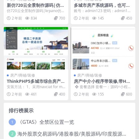
新仿720云全景制作源码|仿72
多城市房产系统源码，也可用
0全景网站（新增微信支付+打
于单城市，V3版（PC+手机H5
仿720云全景制作源码|krpano仿7
账号：admin123 密码：admin123
赏+场景红包
+微信小程序）
20云全景网站源码（新增微信支付
123
2 年前
834
700
2 年前
145
450
+打赏+...
房产/商铺/装修
房产/商铺/装修
ThinkPHP5多城市综合房产整
房产中介小程序带装修,带H5
站源码 带新房二手房商铺和租
公众号,房产门户PC网站,房产
安装方法： 1、采用navciat for my
❖ 套餐选择 套餐一：源码=小程序
房模块 电脑端+手机端+小程序
经纪人,房地产小程序,附近房
sql 导入根目录中的tiyu....
端+公众号端+PC端=600元 套餐
2 年前
461
400
2 年前
155
600
地产
二：全包...
排行榜展示
《GTA5》全禁区位置一览
1
海外股票交易源码/港股泰股/美股源码/印度股源码/马拉西亚股票源码/国际股票配资
2