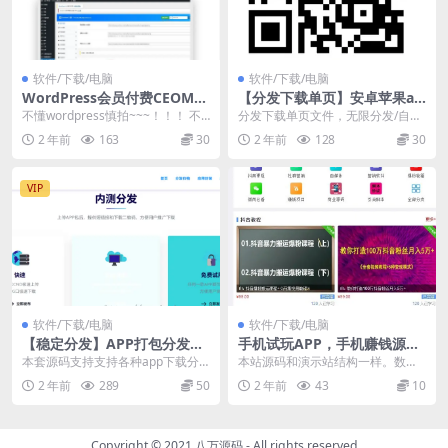
软件/下载/电脑
软件/下载/电脑
WordPress会员付费CEOMA
【分发下载单页】安卓苹果ap
X资源总裁主题素材图片网站
p下载页,无限分发/自动判断双
不懂wordpress慎拍~~~！！！ 不
分发下载单页文件，无限分发/自动
源码课程交易下载虚拟充值产
端下载,IOS安卓分发专用
懂wordpress慎拍~~~！！！ ...
判断双端下载,IOS安卓分发专用 1.
2 年前
163
30
2 年前
128
30
品商城
无后台上传...
VIP
软件/下载/电脑
软件/下载/电脑
【稳定分发】APP打包分发下
手机试玩APP，手机赚钱源
载安卓苹果免签仿fir免软著io
码，手赚程序，钱伽苹果试玩
本套源码支持支持各种app下载分
本站源码和演示站结构一样。数据
s分发推广app自动封装系统源
源码带数据appcms
发，无限制使用，安装简单，使用
会不一样，数据，数据自己添加修
2 年前
289
50
2 年前
43
10
码
方便，只需要简单的...
改内容 手机试玩AP...
Copyright © 2021
八万源码
- All rights reserved