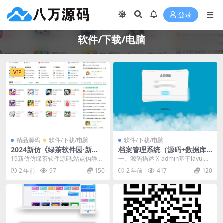
登录
软件/下载/电脑
VIP
精品源码
软件/下载/电脑
软件/下载/电脑
2024新仿《绿茶软件园·新
档案管理系统（源码+数据库
版》源码电脑软件下载网站模
+数据库文档+演示视频）
19新仿仿绿茶软件源码,站点伪静态
一、源码描述 X-admin基于layui的
板帝国cm带采集+手机+伪静
方便维护！ 源码以演示为准，购买
档案管理系统 二、功能介绍 档
2 年前
97
150
2 年前
417
120
态
发货后不接受退...
案...